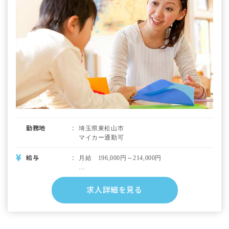
＜モデル年収例＞
27歳／年収400万円（月給230,000円※手当込
み＋諸手当＋賞与）
38歳／年収470万円（月給280.000円※手当込
み＋諸手当＋賞与）
※試用期間6カ月／同条件
勤務地
埼玉県東松山市
マイカー通勤可
給与
月給 196,000円～214,000円
・月給内訳
基本給 165,000円～
求人詳細を見る
・定期的に支給される手当
通勤手当 上限20,900円
特殊業務手当 基本給4％