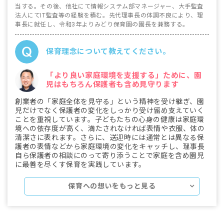
当する。その後、他社にて情報システム部マネージャー、大手監査
法人にてIT監査等の経験を積む。先代理事長の体調不良により、理
事長に就任し、令和3年よりみどり保育園の園長を兼務する。
保育理念について教えてください。
「より良い家庭環境を支援する」ために、園
児はもちろん保護者も含め見守ります
創業者の「家庭全体を見守る」という精神を受け継ぎ、園
児だけでなく保護者の変化をしっかり受け留め支えていく
ことを重視しています。子どもたちの心身の健康は家庭環
境への依存度が高く、満たされなければ表情や衣服、体の
清潔さに表れます。さらに、送迎時には通常とは異なる保
護者の表情などから家庭環境の変化をキャッチし、理事長
自ら保護者の相談にのって寄り添うことで家庭を含め園児
に最善を尽くす保育を実践しています。
保育への想いをもっと見る