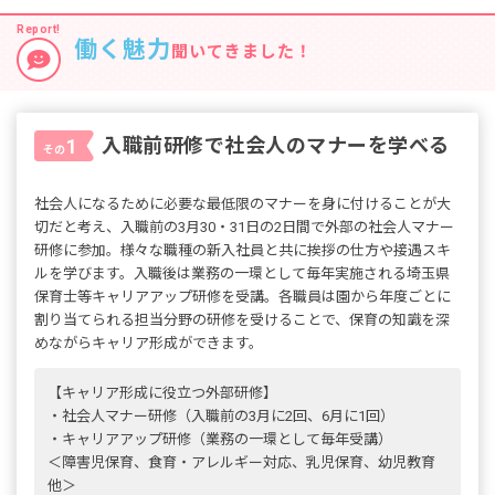
働く魅力
聞いてきました！
入職前研修で社会人のマナーを学べる
1
その
社会人になるために必要な最低限のマナーを身に付けることが大
切だと考え、入職前の3月30・31日の2日間で外部の社会人マナー
研修に参加。様々な職種の新入社員と共に挨拶の仕方や接遇スキ
ルを学びます。入職後は業務の一環として毎年実施される埼玉県
保育士等キャリアアップ研修を受講。各職員は園から年度ごとに
割り当てられる担当分野の研修を受けることで、保育の知識を深
めながらキャリア形成ができます。
【キャリア形成に役立つ外部研修】
・社会人マナー研修（入職前の3月に2回、6月に1回）
・キャリアアップ研修（業務の一環として毎年受講）
＜障害児保育、食育・アレルギー対応、乳児保育、幼児教育
他＞