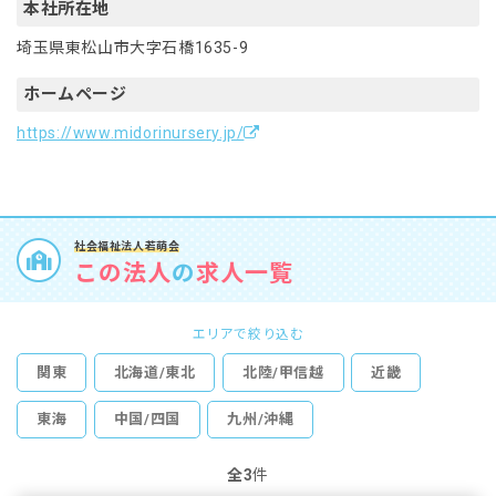
本社所在地
埼玉県東松山市大字石橋1635-9
ホームページ
https://www.midorinursery.jp/
社会福祉法人若萌会
この法人
の
求人一覧
エリアで絞り込む
関東
北海道/東北
北陸/甲信越
近畿
東海
中国/四国
九州/沖縄
全3
件