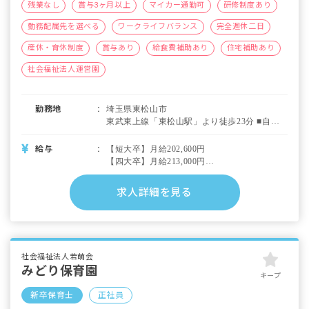
残業なし
賞与3ヶ月以上
マイカー通勤可
研修制度あり
勤務配属先を選べる
ワークライフバランス
完全週休二日
産休・育休制度
賞与あり
給食費補助あり
住宅補助あり
社会福祉法人運営園
勤務地
埼玉県東松山市
東武東上線「東松山駅」より徒歩23分 ■自転
車・マイカー通勤可（無料駐輪場あり・駐車
場あり：月極3,000～3,300円※勤務先による）
給与
【短大卒】月給202,600円
【四大卒】月給213,000円
・内訳
基本給（短大）165,000円（四大）175,000円
求人詳細を見る
特殊業務（短大）6,600円（四大）7,000円
処遇改善20,000円
処遇改善Ⅲ11,000円
・別途支給手当
社会福祉法人若萌会
交通費（車通勤の場合はガソリン代を支給）
みどり保育園
住宅手当（10,000～20,000円／月）
キープ
期末手当（3月支給／業績により変動）
新卒保育士
正社員
時間外手当