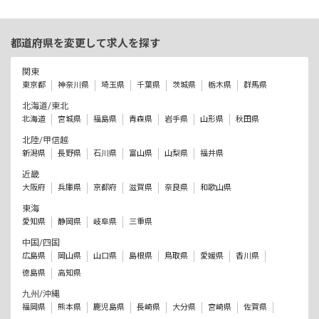
処遇改善手当 20,000円
処遇改善Ⅲ 11,000～12,000円
住宅手当 10,000円～20,000円
都道府県を変更して求人を探す
昇給有 1カ月あたり5,000円～
賞与有 年2回 計4カ月分＋期末手当
関東
※試用期間有 6カ月
東京都
神奈川県
埼玉県
千葉県
茨城県
栃木県
群馬県
北海道/東北
北海道
宮城県
福島県
青森県
岩手県
山形県
秋田県
北陸/甲信越
新潟県
長野県
石川県
富山県
山梨県
福井県
近畿
大阪府
兵庫県
京都府
滋賀県
奈良県
和歌山県
東海
愛知県
静岡県
岐阜県
三重県
中国/四国
広島県
岡山県
山口県
島根県
鳥取県
愛媛県
香川県
徳島県
高知県
九州/沖縄
福岡県
熊本県
鹿児島県
長崎県
大分県
宮崎県
佐賀県