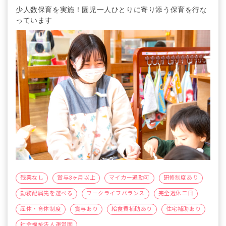
少人数保育を実施！園児一人ひとりに寄り添う保育を行な
昇給年1回（4月）業績によりますが、5,000～
10,000円の範囲で必ず昇給します
っています
賞与年2回（7月／12月）昨年実績：約4.1カ月
分
＜モデル年収例＞
27歳／年収400万円（月給230,000円※手当込
み＋諸手当＋賞与）
38歳／年収470万円（月給280.000円※手当込
み＋諸手当＋賞与）
※試用期間6カ月／同条件
残業なし
賞与3ヶ月以上
マイカー通勤可
研修制度あり
勤務配属先を選べる
ワークライフバランス
完全週休二日
産休・育休制度
賞与あり
給食費補助あり
住宅補助あり
社会福祉法人運営園