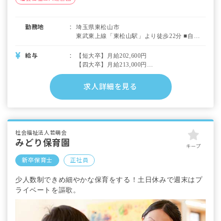
勤務地
埼玉県東松山市
東武東上線「東松山駅」より徒歩22分 ■自転
車・マイカー通勤可（無料駐輪場あり・駐車
場あり：月極3,000～3,300円※勤務先による）
給与
【短大卒】月給202,600円
【四大卒】月給213,000円
・内訳
基本給（短大）165,000円（四大）175,000円
求人詳細を見る
特殊業務（短大）6,600円（四大）7,000円
処遇改善20,000円
処遇改善Ⅲ11,000円
・別途支給手当
社会福祉法人若萌会
交通費（車通勤の場合はガソリン代を支給）
みどり保育園
住宅手当（10,000～20,000円／月）
キープ
期末手当（3月支給／業績により変動）
新卒保育士
正社員
時間外手当
少人数制できめ細やかな保育をする！土日休みで週末はプ
昇給年1回（4月）業績によりますが、5,000～
10,000円の範囲で必ず昇給します
ライベートを謳歌。
賞与年2回（7月／12月）昨年実績：約4.1カ月
分