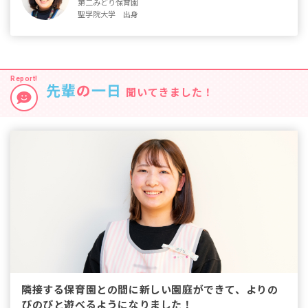
るのではないかと不安がありましたが、実際働き始めてみると、
第二みどり保育園
味がわき、保育園実習では「先生！」と寄ってくる子どもたちの
聖学院大学 出身
そんなことはありませんでした。運動会などの制作物は午睡の見
可愛さを実感。入職3年目の今では保育士が天職だと思っていま
守り時間に分担して準備しているので、残業や持ち帰り仕事はほ
す。
とんどなく、プライベートもとても充実しています。
職場の好きな部分を教えてください。
入職の決め手を教えてください。
以前勤めた大規模園ではクラスの人数も多く、追われるように一
どんな保育士を目指していますか？
日が流れるのでもう少し子どもとゆったり関わりたいと感じてい
先輩
の
一日
隣の系列園で実習を行ないましたが、職員が穏やかで教え方もわ
聞いてきました！
一人ひとりの成長に合わせた保育をしたいと考えています。心掛
ました。当園は定員60名程の規模なので、全園児の性格まで把握
かりやすく、気軽に話せる雰囲気に好感を持ち、入職を決めまし
けているのは成長が早い子も遅い子も過ごしやすい環境作り。ズ
でき細かいところまで目が行き届きます。子どもにとっても、困
た。入職1年目はペアを組んだ先輩に頼りながら、2歳児クラスの
ボンを履くのが遅ければ、自分でやらせてから少しだけ補助をし
った時は担任以外の職員にも声をかけやすく安心して過ごせる環
担任として保育業務を習得。2年目は新卒の後輩と組み、2歳児ク
たり、甘えて履かせてもらおうとしているなら「自分で履けたら
境です。
ラスの保育を教えながら進めたことで、責任感が芽生えました。
かっこいいよ」と声掛けをしたり、性格に合わせて対応を工夫し
ています。
入職前後で感じたギャップを教えてください。
どんな保育士を目指していますか？
残業時間がほとんどなくなり定時で帰宅できるようになりまし
優しさの中にも厳しさを持って子どもに接することができる保育
た。今年度は、国の保育士配置基準より職員数に余裕があるた
士になりたいですね。見習っているのが、危険な行為をしてしま
め、分担できる作業も増えてきています。主任の私や0・1歳クラ
った子どもを叱った後、「危ないから厳しく言っているんだよ」
スの専属フリー、5歳児クラスも新人教育のため1人多い2名体制な
と伝えながら優しくフォローをしている先輩職員の接し方です。
ので、職員が急に休んだり忙しい時にも臨機応変に対応ができま
子どもと信頼関係を築くためにも注意をした後のケアを大切にし
す。
ています。
隣接する保育園との間に新しい園庭ができて、よりの
後輩に向けてメッセージをお願いします。
びのびと遊べるようになりました！