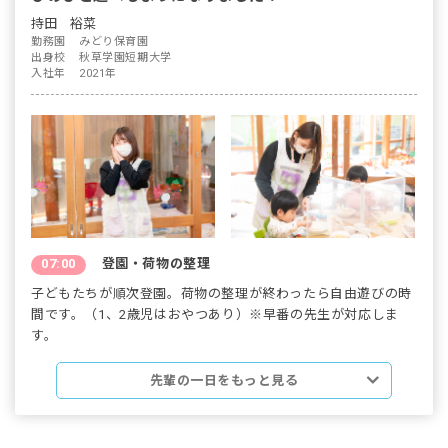
当園は、先輩がしっかりと新人教育を行なった後に段階を踏んで
持田 裕菜
保育業務を進める体制を整えています。そのため、いきなり独り
勤務園
みどり保育園
立ちすることはありません。新人職員は年齢の近い2・3年目の先
出身校
秋草学園短期大学
入社年
2021年
輩と組んで仕事を覚えることが多く、相談しやすい関係を築いて
います。安心して働き始められるので、ぜひ園見学にいらしてく
ださい。
07:00
登園・荷物の整理
子どもたちが順次登園。荷物の整理が終わったら自由遊びの時
間です。（1、2歳児はおやつあり）※早番の先生が対応しま
す。
先輩の一日をもっと見る