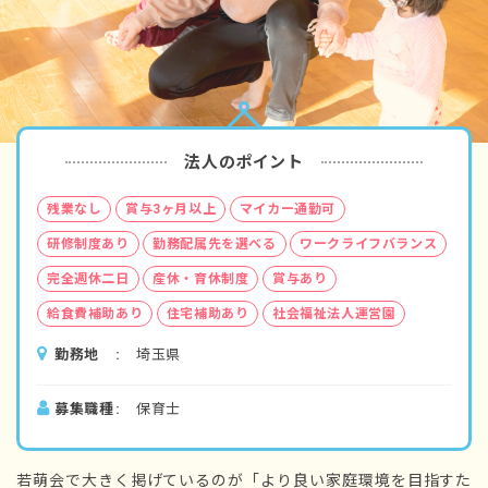
法人のポイント
残業なし
賞与3ヶ月以上
マイカー通勤可
研修制度あり
勤務配属先を選べる
ワークライフバランス
完全週休二日
産休・育休制度
賞与あり
給食費補助あり
住宅補助あり
社会福祉法人運営園
勤務地
埼玉県
募集職種
保育士
若萌会で大きく掲げているのが「より良い家庭環境を目指すた