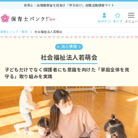
保育士・幼稚園教諭を目指す「学生向け」就職活動情報サイト
ログイン
キープ
メニュー
保育士バンク！新卒
社会福祉法人若萌会
法人情報
社会福祉法人若萌会
子どもだけでなく保護者にも意識を向けた「家庭全体を見
守る」取り組みを実践