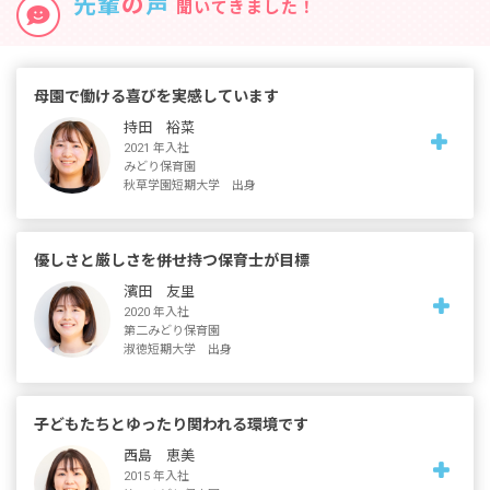
先輩
の
声
聞いてきました！
母園で働ける喜びを実感しています
持田 裕菜
2021 年入社
みどり保育園
秋草学園短期大学 出身
入職の決め手を教えてください。
優しさと厳しさを併せ持つ保育士が目標
「母園で働きたい」という思いが強く、希望が叶いました。神輿
濱田 友里
をかつぐ夕涼み会やお遊戯を披露するクリスマス会などこの園に
2020 年入社
は楽しい思い出がいっぱい。木の温もりがある園舎には懐かしさ
第二みどり保育園
を感じます。幼いころに遊んだ園庭に加え、隣に120坪の広い園庭
淑徳短期大学 出身
が完成し子どもたちも鬼ごっこがのびのびとできるようになりま
した。
保育士になった理由を教えてください。
子どもたちとゆったり関われる環境です
入職前後で感じたギャップを教えてください。
高校で進路選択をする際、家族に「優しい性格だから保育士はど
西島 恵美
う？」と薦められたんです。3人兄弟の末っ子で年下の子と関わる
保育士になったら家に帰っても自分の時間はなく、働き詰めにな
2015 年入社
ことの少ない幼少期を過ごしましたが、短大の見学で保育への興