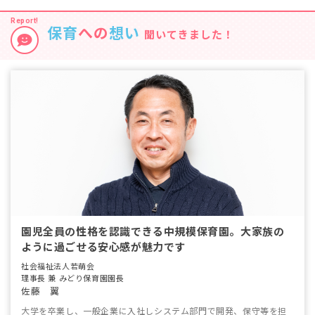
保育
への
想い
聞いてきました！
園児全員の性格を認識できる中規模保育園。大家族の
ように過ごせる安心感が魅力です
社会福祉法人若萌会
理事長 兼 みどり保育園園長
佐藤 翼
大学を卒業し、一般企業に入社しシステム部門で開発、保守等を担