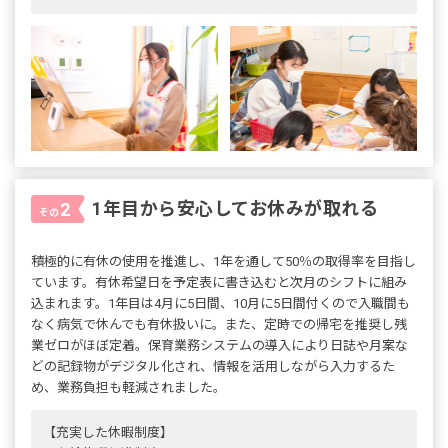
1年目から安心してお休みが取れる
2
その
積極的に有休の使用を推進し、1年を通して50％の取得率を目指し
ています。有休希望日を予定表に書き込むと次月のシフトに組み
込まれます。1年目は4月に5日間、10月に5日間付くので入職間も
なく病気で休んでも有休扱いに。また、定時での帰宅を推奨し残
業ゼロがほぼ定着。保育業務システムの導入により日誌や月案な
どの記録物がデジタル化され、情報を活用しながら入力するた
め、業務負担も軽減されました。
【充実した休暇制度】