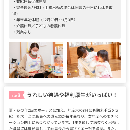
・有給休暇促進制度
・完全週休2日制（土曜出勤の場合は同週の平日に代休を取
得）
・年末年始休暇（12月29日～1月3日）
・介護休暇／子どもの看護休暇
・残業なし
うれしい待遇や福利厚生がいっぱい！
3
その
夏・冬の年2回のボーナスに加え、年度末の3月にも期末手当を支
給。期末手当は職員への還元額が毎年異なり、次年度へのモチベ
ーション向上にもつながっています。1年を通して病欠なく出勤し
た職員には皆勤賞として理事長から賞状と金一封を贈呈。また、