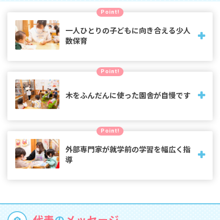
Point!
一人ひとりの子どもに向き合える少人
数保育
職員が基準より多く配置され、0・1歳クラスは園児14名に対
Point!
し担任4名のところ、専属フリーを1名追加。クラスも少人数
なので子どもの成長にじっくり向き合えます。
木をふんだんに使った園舎が自慢です
設計士による木造平屋建ての園舎は、檜や栗材が心地良い木
Point!
の温もりあふれる空間。各部屋の壁はガラス張りで園内の見
通しがよく、大家族のような一体感を生み出します。
外部専門家が就学前の学習を幅広く指
導
小学校就学前に英語や文字書き、音楽などの学習に楽しく触
れることで、興味を持つきっかけを提供。学習の面白さを知
る機会を与え、将来の可能性を広げます。