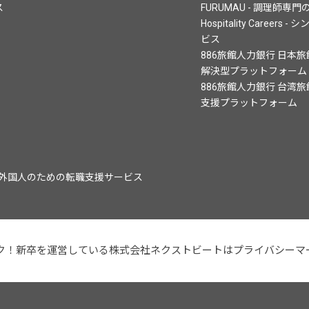
ス
FURUMAU - 調理師
Hospitality Care
ビス
886旅館人力銀行 日本
解決型プラットフォーム
886旅館人力銀行 台湾
支援プラットフォーム
、成長企業、外国人のための転職支援サービス
ク！新卒を運営している株式会社ネクストビートはプライバシーマ