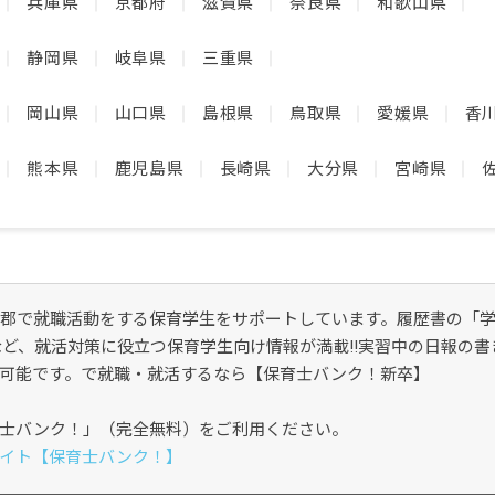
兵庫県
京都府
滋賀県
奈良県
和歌山県
静岡県
岐阜県
三重県
岡山県
山口県
島根県
鳥取県
愛媛県
香
熊本県
鹿児島県
長崎県
大分県
宮崎県
郡で就職活動をする保育学生をサポートしています。履歴書の「
など、就活対策に役立つ保育学生向け情報が満載!!実習中の日報の
可能です。で就職・就活するなら【保育士バンク！新卒】
士バンク！」（完全無料）をご利用ください。
イト【保育士バンク！】