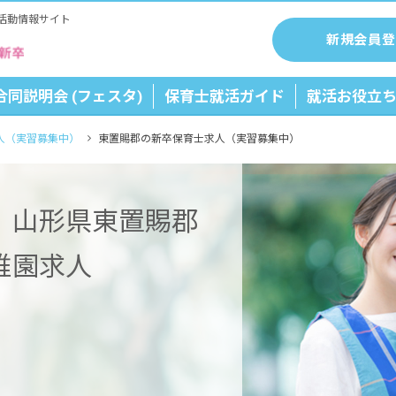
活動情報サイト
新規会員登
合同説明会 (フェスタ)
保育士就活ガイド
就活お役立
人（実習募集中）
東置賜郡の新卒保育士求人（実習募集中）
】山形県東置賜郡
稚園求人