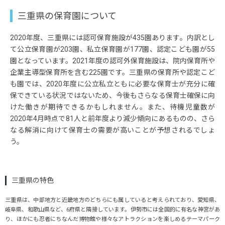
三重県の保育園について
2020年度、三重県には認可保育施設が435園あります。内訳とし
て公立保育園が203園、私立保育園が177園、認定こども園が55
園となっています。2021年度の認可外保育施設は、院内保育所や
企業主導型保育所を含む225園です。三重県の保育所や認定こど
も園では、2020年度に公立私立ともに必要な保育士が充分に確
保できている状況ではないため、今後もさらなる保育士確保に向
けた働きが期待できるかもしれません。また、待機児童数が
2020年4月時点で81人と前年度より減少傾向にあるものの、さら
なる解消に向けて保育士の需要が高いことが予想されるでしょ
う。
三重県の特色
三重県は、中部地方と近畿地方のどちらにも属していると考えられており、愛知県、
岐阜県、和歌山県など、6府県と隣接しています。伊勢市には全国的に有名な神宮があ
り、ほかにも忍者にちなんだ博物館や様々なアトラクションを楽しめるテーマパーク