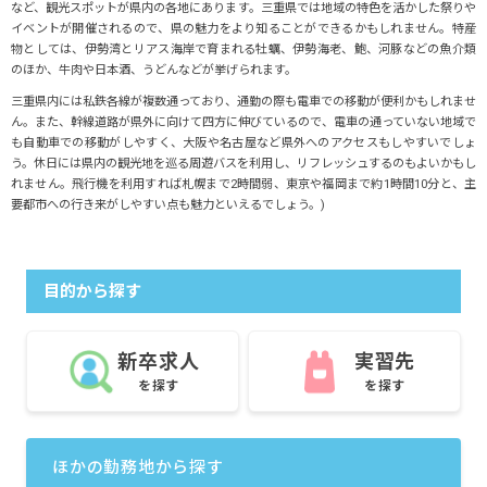
など、観光スポットが県内の各地にあります。三重県では地域の特色を活かした祭りや
イベントが開催されるので、県の魅力をより知ることができるかもしれません。特産
物としては、伊勢湾とリアス海岸で育まれる牡蠣、伊勢海老、鮑、河豚などの魚介類
のほか、牛肉や日本酒、うどんなどが挙げられます。
三重県内には私鉄各線が複数通っており、通勤の際も電車での移動が便利かもしれませ
ん。また、幹線道路が県外に向けて四方に伸びているので、電車の通っていない地域で
も自動車での移動がしやすく、大阪や名古屋など県外へのアクセスもしやすいでしょ
う。休日には県内の観光地を巡る周遊バスを利用し、リフレッシュするのもよいかもし
れません。飛行機を利用すれば札幌まで2時間弱、東京や福岡まで約1時間10分と、主
要都市への行き来がしやすい点も魅力といえるでしょう。)
目的から探す
新卒求人
実習先
を探す
を探す
ほかの勤務地から探す