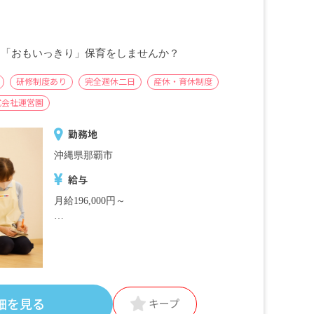
※試用期間3カ月／同条件
に「おもいっきり」保育をしませんか？
研修制度あり
完全週休二日
産休・育休制度
式会社運営園
勤務地
沖縄県那覇市
給与
月給196,000円～
＜別途支給手当＞
■交通費支給 月上限50,000円
■早朝手当 （開園～8時）
■夜間手当 （18時～閉園）
■時間外手当
細を見る
キープ