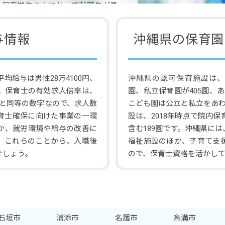
、保育学生さんにとって就職先が見
しょう。
与情報
沖縄県の保育園
均給与は男性28万4100円、
沖縄県の認可保育施設は、2
す。保育士の有効求人倍率は、
園、私立保育園が405園、
平均と同等の数字なので、求人数
こども園は公立と私立をあわ
育士確保に向けた事業の一環
設は、2018年時点で院内
か、就労環境や給与の改善に
含む189園です。沖縄県に
。これらのことから、入職後
福祉施設のほか、子育て支
でしょう。
ので、保育士資格を活かし
石垣市
浦添市
名護市
糸満市