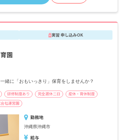
■昇給（年1回）
■賞与年2回（6月／12月）2024年度実績：全
国平均 387,097円／年
※経験・能力・会社業績によります
実習 申し込みOK
※評価期間中に基準に満たす勤務実績がない
等の事情がある場合は支給額が0円になりま
す
保育園
※試用期間3カ月／同条件
、一緒に「おもいっきり」保育をしませんか？
研修制度あり
完全週休二日
産休・育休制度
式会社運営園
勤務地
沖縄県沖縄市
給与