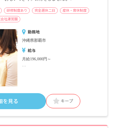
研修制度あり
完全週休二日
産休・育休制度
式会社運営園
勤務地
沖縄県那覇市
給与
月給196,000円～
＜別途支給手当＞
■交通費支給 月上限50,000円
■早朝手当 （開園～8時）
■夜間手当 （18時～閉園）
■時間外手当
細を見る
キープ
■昇給（年1回）
■賞与年2回（6月／12月）2024年度実績：全
国平均 387,097円／年