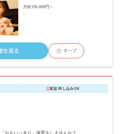
月給196,000円～
＜別途支給手当＞
■交通費支給 月上限50,000円
■早朝手当 （開園～8時）
■夜間手当 （18時～閉園）
■時間外手当
細を見る
キープ
■昇給（年1回）
■賞与年2回（6月／12月）2024年度実績：全
国平均 387,097円／年
※経験・能力・会社業績によります
実習 申し込みOK
※評価期間中に基準に満たす勤務実績がない
等の事情がある場合は支給額が0円になりま
す
※試用期間3カ月／同条件
に「おもいっきり」保育をしませんか？