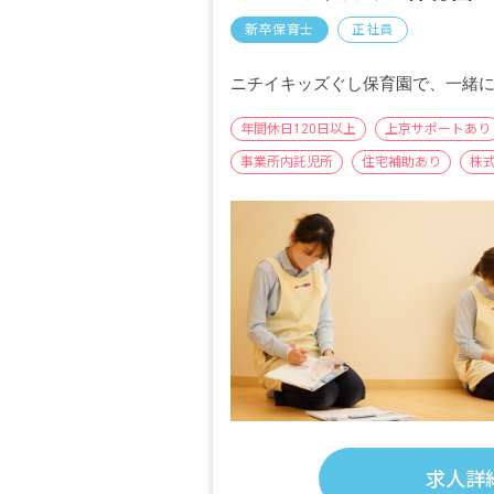
新卒保育士
正社員
ニチイキッズぐし保育園で、一緒
年間休日120日以上
上京サポートあり
事業所内託児所
住宅補助あり
株
求人詳