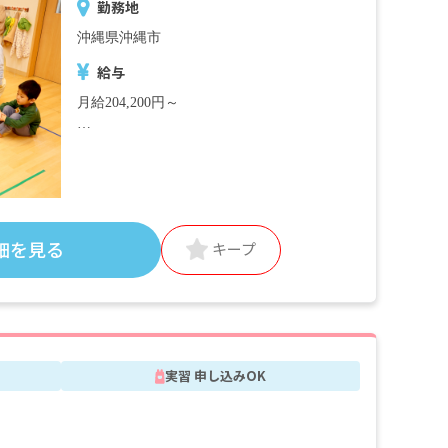
勤務地
沖縄県沖縄市
給与
月給204,200円～
＜別途支給手当＞
■交通費支給 月上限50,000円
■早朝手当 （開園～8時）
■夜間手当 （18時～閉園）
■時間外手当
細を見る
キープ
■昇給（年1回）
■賞与年3回（6月／12月／3月）2024年実績：
全国平均 1,095,625円
※3月分は、処遇改善加算一時金支給です
※経験・能力・会社業績によります
実習 申し込みOK
※評価期間中に基準に満たす勤務実績がない
等の事情がある場合は支給額が0円になりま
す