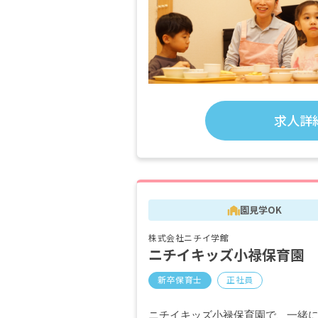
求人詳
園見学OK
株式会社ニチイ学館
ニチイキッズ小禄保育園
新卒保育士
正社員
ニチイキッズ小禄保育園で、一緒