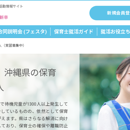
活動情報サイト
新規会員登
合同説明会 (フェスタ)
保育士就活ガイド
就活お役立
人（実習募集中）
】沖縄県の保育
人
点で待機児童が1300人以上発生して
少しているものの、依然として保育
がえます。県はさらなる解消に向け
しており、保育士の確保や離職防止