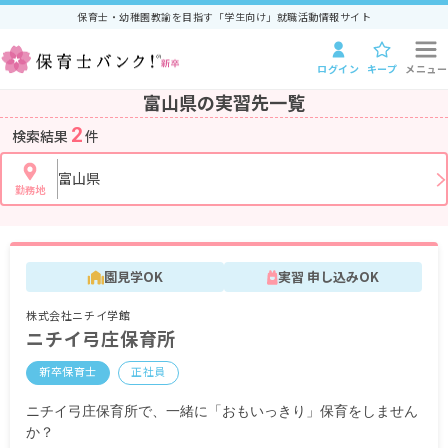
保育士・幼稚園教諭を目指す「学生向け」就職活動情報サイト
ログイン
キープ
メニュー
富山県の実習先一覧
2
検索結果
件
富山県
勤務地
園見学OK
実習 申し込みOK
株式会社ニチイ学館
ニチイ弓庄保育所
新卒保育士
正社員
ニチイ弓庄保育所で、一緒に「おもいっきり」保育をしません
か？