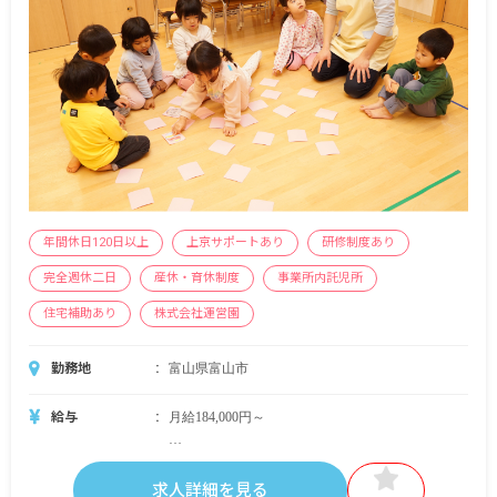
年間休日120日以上
上京サポートあり
研修制度あり
完全週休二日
産休・育休制度
事業所内託児所
住宅補助あり
株式会社運営園
勤務地
富山県富山市
給与
月給184,000円～
＜別途支給手当＞
■交通費支給 月上限50,000円
求人詳細を見る