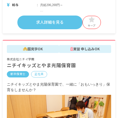
給与
月給206,200円～
＜別途支給手当＞
■交通費支給 月上限50,000円
求人詳細を見る
■早朝手当 （開園～8時）
キープ
■夜間手当 （18時～閉園）
■時間外手当
■昇給（年1回）
園見学OK
実習 申し込みOK
■賞与年3回（6月／12月／3月）2024年実績：全国
平均 1,095,625円
株式会社ニチイ学館
※3月分は、処遇改善加算一時金支給です
ニチイキッズとやま光陽保育園
※経験・能力・会社業績によります
※評価期間中に基準に満たす勤務実績がない等の
新卒保育士
正社員
事情がある場合は支給額が0円になります
ニチイキッズとやま光陽保育園で、一緒に「おもいっきり」保
※試用期間3カ月／同条件
育をしませんか？