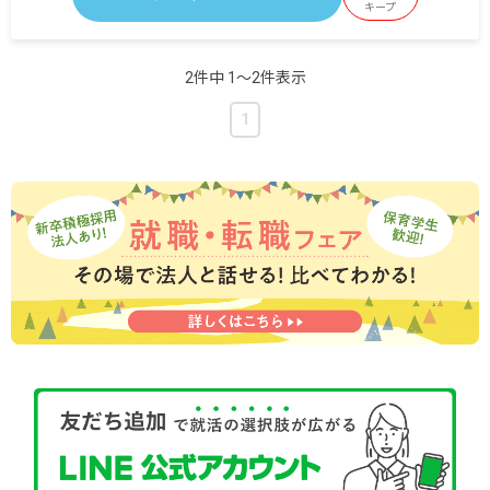
■早朝手当 （開園～8時）
キープ
■夜間手当 （18時～閉園）
■時間外手当
2件中 1〜2件表示
■昇給（年1回）
■賞与年2回（6月／12月）2024年度実績：全国平
1
均 387,097円／年
※経験・能力・会社業績によります
※評価期間中に基準に満たす勤務実績がない等の
事情がある場合は支給額が0円になります
※試用期間3カ月／同条件