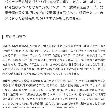
ベビーホテル等を含む48園となっています。また、富山県には、
保育施設以外にも子育て支援センターや、放課後児童クラブ、児
童養護施設や乳児院などの児童福祉施設があり、保育士として自
分に合った就職先を見つけやすいかもしれません。
富山県の特色
富山県は中部地方の北部にあり、市町村の数は15と全国最少です。連峰と湾の土地の
高低差が4000mあり、海に面していることから、海や山など自然美あふれる景色を楽
しめるスポットが多いでしょう。1963年に建設されたアーチ型のダムも観光地として
知られ、初夏から秋にかけて勢いよく放水する様子を見学しに、多くの観光客が訪れ
るようです。富山県の特産品としては、お米やうどん、日本酒やホタルイカなどが親し
まれています。漆器や銅器、鉄器や彫刻などの伝統工芸品も多く作られており、時代を
超えて受け継がれてきた富山の魅力を感じられるかもしれません。
富山県の大きさは全国で33番目とコンパクトなので、電車を利用すれば富山市から県
内各地へ1時間以内で移動できます。そのため、通勤の際も移動しやすいでしょう。富
山県は日本の真ん中に位置しており、東京や大阪、名古屋までほぼ同じ距離のため、
日本の主要都市への移動も比較的便利なエリアといえそうです。県内の空港からは国際
線も運航しており、ソウルや上海などへのアクセスも良好でしょう。また、富山県に
は、ホタルイカの放つ青い光が楽しめたり、高さ20ｍに迫る雪の壁をみることができ