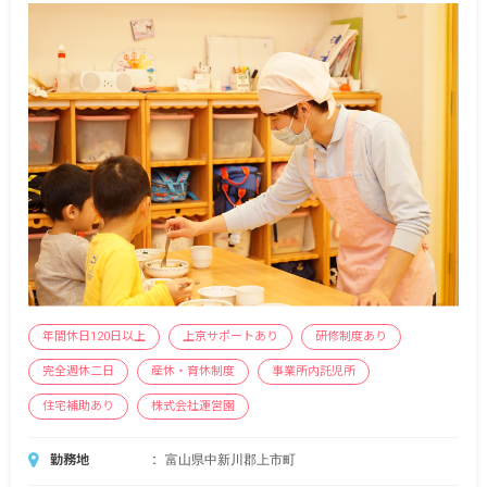
年間休日120日以上
上京サポートあり
研修制度あり
完全週休二日
産休・育休制度
事業所内託児所
住宅補助あり
株式会社運営園
勤務地
富山県中新川郡上市町