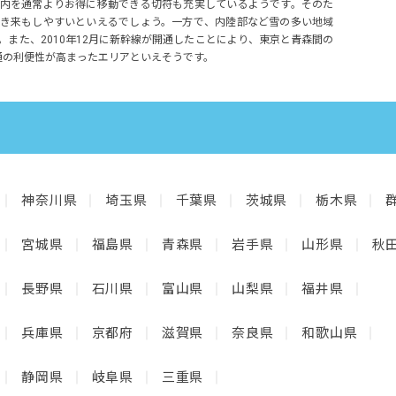
内を通常よりお得に移動できる切符も充実しているようです。そのた
き来もしやすいといえるでしょう。一方で、内陸部など雪の多い地域
また、2010年12月に新幹線が開通したことにより、東京と青森間の
通の利便性が高まったエリアといえそうです。
神奈川県
埼玉県
千葉県
茨城県
栃木県
宮城県
福島県
青森県
岩手県
山形県
秋
長野県
石川県
富山県
山梨県
福井県
兵庫県
京都府
滋賀県
奈良県
和歌山県
静岡県
岐阜県
三重県