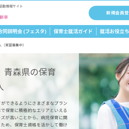
活動情報サイト
新規会員登
合同説明会 (フェスタ)
保育士就活ガイド
就活お役立
人（実習募集中）
】青森県の保育
人
てができるようにさまざまなプラン
体で保育に積極的なエリアといえる
ーズが高いことから、病児保育に関
るため、保育士資格を活かして働け