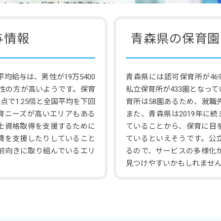
せん。また、保育士資格取得につい
事業も行わていることから、保育士
かがえます。
与情報
青森県の保育園
均給与は、男性が19万5400
青森県には認可保育所が46
女性の方が高いようです。保育
私立保育所が433園となっ
点で1.25倍と全国平均を下回
育所は58園あるため、就職
育ニーズが高いエリアもある
また、青森県は2019年に続
士資格取得を支援するために
ていることから、保育に目
費を支援したりしていること
ているといえそうです。公
前向きに取り組んでいるエリ
るので、サービスの多様化
見つけやすいかもしれませ