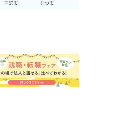
三沢市
むつ市