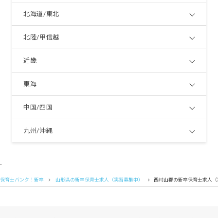
北海道/東北
北陸/甲信越
近畿
東海
中国/四国
九州/沖縄
`
保育士バンク！新卒
山形県の新卒保育士求人（実習募集中）
西村山郡の新卒保育士求人（