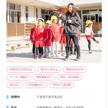
年間休日120日以上
賞与3ヶ月以上
駅徒歩5分以内
マイカー通勤可
研修制度あり
産休・育休制度
賞与あり
住宅補助あり
学校法人運営園
勤務地
千葉県千葉市美浜区
給与
幼稚園教諭一種免許：月給250,000円