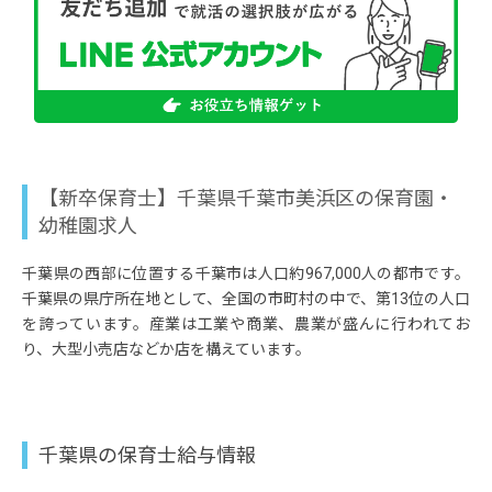
・研修手当：2,000円
・地域手当：21,000円
・固定残業手当：30,000円／20時間※時間分別途
支給
・他各種手当：7,000円
＜別途支給＞
賞与：年3回 6月・12月・3月 ※昨年度実績3カ
月分
【新卒保育士】千葉県千葉市美浜区の保育園・
昇給：年1回 4月
幼稚園求人
通勤手当：上限月16,000円 ※園から2km以上の場
合駐車場代含む
千葉県の西部に位置する千葉市は人口約967,000人の都市です。
住宅手当：上限月20,000円 ※保育士有資格者は
上限月62,000円
千葉県の県庁所在地として、全国の市町村の中で、第13位の人口
処遇改善調整手当
を誇っています。産業は工業や商業、農業が盛んに行われてお
業務手当（長期休業期間保育業務・預かり手当
り、大型小売店などか店を構えています。
等）
管理手当
※3カ月の試用期間があります。その間待遇に変わ
りはありません。
千葉県の保育士給与情報