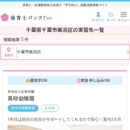
保育士・幼稚園教諭を目指す「学生向け」就職活動情報サイト
ログイン
キープ
メニュー
千葉県千葉市美浜区の実習先一覧
1
検索結果
件
千葉市美浜区
勤務地
園見学OK
実習 申し込みOK
学校法人石原学園
真砂幼稚園
新卒幼稚園教諭
正社員
1年目は担任の先生がサポートしてくれるので安心！賞与3カ月