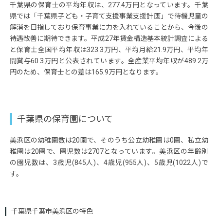
＜モデル月収例＞
千葉県の保育士の平均年収は、277.4万円となっています。千葉
入職2年目・幼稚園教諭免許第一種
県では「千葉県子ども・子育て支援事業支援計画」で待機児童の
月給：273,050円
解消を目指しており保育事業に力を入れていることから、今後の
基本給：191,000円
待遇改善に期待できます。平成27年賃金構造基本統計調査による
諸手当：82,050円
と保育士全国平均年収は323.3万円、平均月給21.9万円、平均年
入職5年目・幼稚園教諭免許第一種
間賞与60.3万円と公表されています。全産業平均年収が489.2万
月給：390,208円
円のため、保育士との差は165.9万円となります。
基本給：195,000円
住宅手当：70,708円
管理職手当等：124,500円
千葉県の保育園について
入職10年目・幼稚園教諭免許第二種
月給：409,000円
基本給：201,000円
美浜区の幼稚園数は20園で、そのうち公立幼稚園は0園、私立幼
住宅手当：82,000円
稚園は20園で、園児数は2707となっています。美浜区の年齢別
管理職手当等：126,000円
の園児数は、3歳児(845人)、4歳児(955人)、5歳児(1022人)で
す。
千葉県千葉市美浜区の特色