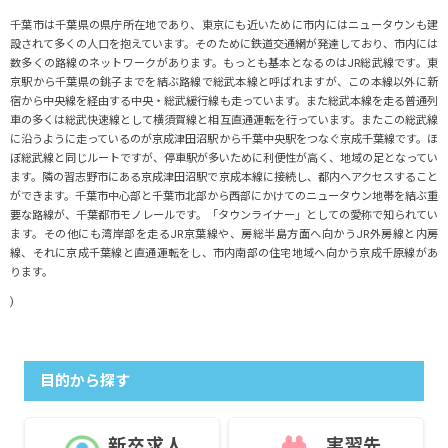
千葉市は千葉県の県庁所在地であり、東京にも近いために市内にはニュータウンも建
設されて多くの人口を抱えています。そのために鉄道交通網が発達しており、市内には
数多くの路線のネットワークがあります。もっとも基本となるのはJR総武線です。東
京駅から千葉県の銚子までを結ぶ路線で総武本線と呼ばれますが、この本線以外に新
宿から中央線を経由する中央・総武緩行線も走っています。また総武本線を走る普通列
車の多くは総武快速線として横須賀線と相互直通運転を行っています。またこの総武線
に沿うように走っているのが京成津田沼駅から千葉中央駅をつなぐ京成千葉線です。ほ
ぼ総武線と同じルートですが、停車駅が多いために利便性が高く、地域の足となってい
ます。隣の習志野市にある京成津田沼駅で京成本線に接続し、都内へアクセスすること
ができます。千葉市中心部と千葉市北部から西部にかけてのニュータウン地帯を結ぶ重
要な路線が、千葉都市モノレールです。「タウンライナー」としての愛称で知られてい
ます。その他にも湾岸部を走るJR京葉線や、房総半島方面へ向かうJR外房線と内房
線、それに京成千葉線と直通運転をし、市内南部の住宅地域へ向かう京成千原線があ
ります。
)
目的から探す
新卒求人
実習先