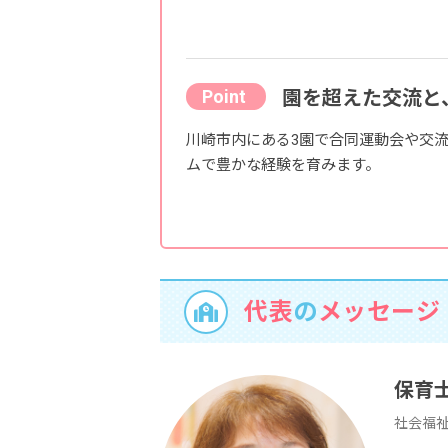
園を超えた交流と
川崎市内にある3園で合同運動会や交
ムで豊かな経験を育みます。
代表
の
メッセージ
保育
社会福祉