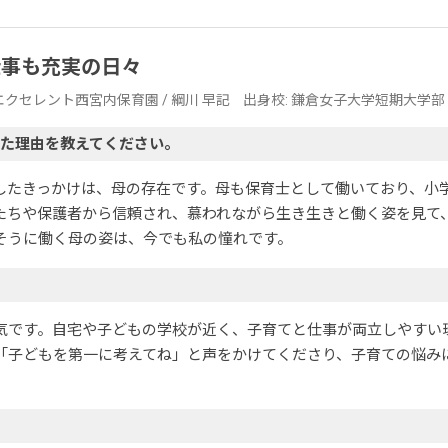
仕事も充実の日々
 / エクセレント西宮内保育園 / 綱川 早記⠀ 出身校: 鎌倉女子大学短期大学部
た理由を教えてください。
したきっかけは、母の存在です。母も保育士として働いており、小
たちや保護者から信頼され、慕われながら生き生きと働く姿を見て
そうに働く母の姿は、今でも私の憧れです。
気です。自宅や子どもの学校が近く、子育てと仕事が両立しやすい
「子どもを第一に考えてね」と声をかけてくださり、子育ての悩み