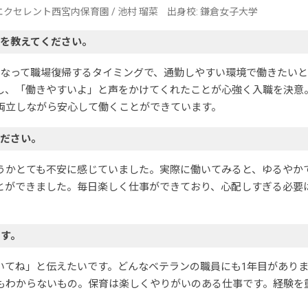
/ エクセレント西宮内保育園 / 池村 瑠菜⠀ 出身校: 鎌倉女子大学
を教えてください。
になって職場復帰するタイミングで、通勤しやすい環境で働きたい
し、「働きやすいよ」と声をかけてくれたことが心強く入職を決意
両立しながら安心して働くことができています。
ください。
うかとても不安に感じていました。実際に働いてみると、ゆるやか
とができました。毎日楽しく仕事ができており、心配しすぎる必要
ます。
いてね」と伝えたいです。どんなベテランの職員にも1年目があり
もわからないもの。保育は楽しくやりがいのある仕事です。経験を