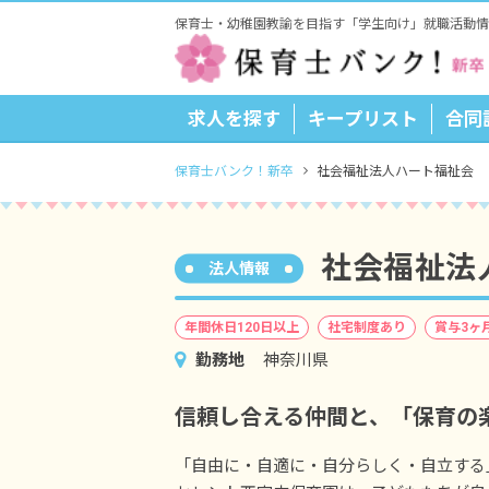
保育士・幼稚園教諭を目指す「学生向け」就職活動情
求人を探す
キープリスト
合同
保育士バンク！新卒
社会福祉法人ハート福祉会
社会福祉法
法人情報
年間休日120日以上
社宅制度あり
賞与3ヶ
勤務地
神奈川県
信頼し合える仲間と、「保育の
「自由に・自適に・自分らしく・自立する