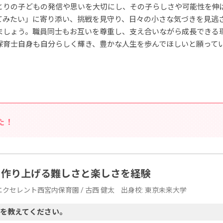
とりの子どもの発信や思いを大切にし、その子らしさや可能性を伸
てみたい」に寄り添い、挑戦を見守り、日々の小さな気づきを見逃
ましょう。職員同士もお互いを尊重し、支え合いながら成長できる
保育士自身も自分らしく輝き、豊かな人生を歩んでほしいと願って
た！
ら作り上げる難しさと楽しさを経験
/ エクセレント西宮内保育園 / 古西 健太⠀ 出身校: 東京未来大学
を教えてください。