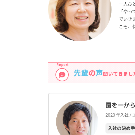
一人ひ
「やっ
でいき
こそ、
先輩
の
声
聞いてきまし
園を一か
2020 年入社 
入社の決め手