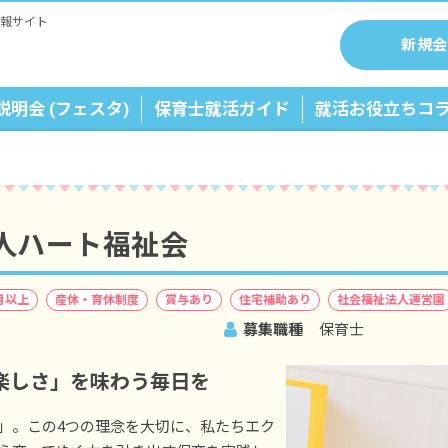
報サイト
新規会
説明会 (フェスタ)
保育士就活ガイド
就活お役立ちコ
人ハート福祉会
月以上
産休・育休制度
賞与あり
住宅補助あり
社会福祉法人運営園
募集職種
保育士
楽しさ」を味わう毎日を
」。この4つの理念を大切に、私たちエク