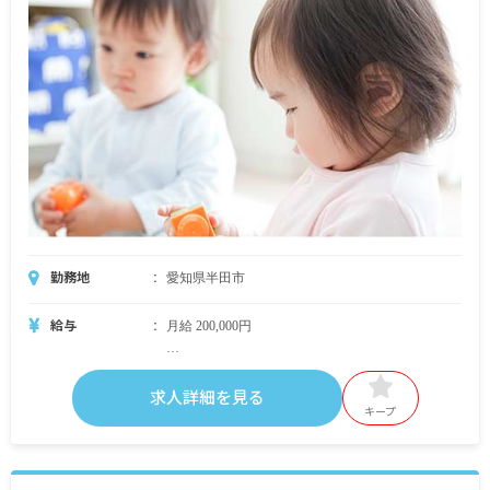
勤務地
愛知県半田市
給与
月給 200,000円
・月給内訳
185,000円
求人詳細を見る
キープ
・定期的に支給される手当
資格手当 10,000円
職能手当 5,000円