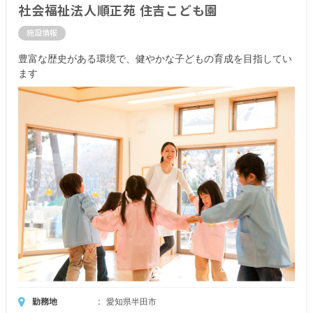
交通費実費支給（上限あり） 月額 23,000円
社会福祉法人順正苑 住吉こども園
住宅手当（賃貸に限る） 10,000円
施設情報
昇給あり
豊富な歴史がある環境で、健やかな子どもの育成を目指してい
賞与あり（（年2回計 2.50ヶ月分（前年度実
ます
績）））
勤務地
愛知県半田市