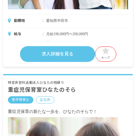
勤務地
愛知県半田市
給与
月給190,000円〜200,000円
・月給内訳
175,000円〜185,000円
求人詳細を見る
キープ
・定期的に支給される手当
資格手当 10,000円
職能手当 5,000円
交通費実費支給（上限あり） 月額23,000円
特定非営利活動法人ひなたの物語り
重症児保育室ひなたのそら
賃貸に住んでいる場合は住宅手当10,000円支給
新卒保育士
正社員
昇給あり
賞与あり（（年2回 2.00ヶ月分（前年度実績）））
重症児保育の新たな一歩を、ひなたのそらで！
試用期間あり