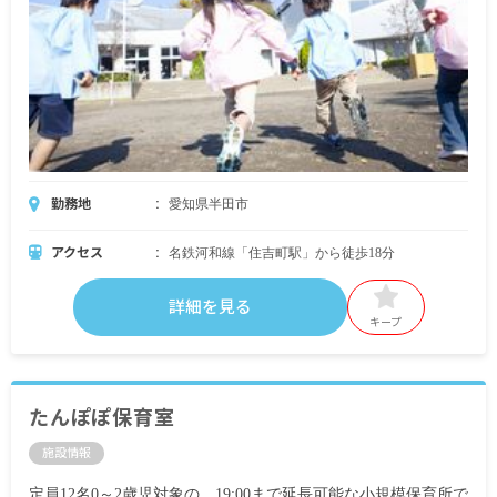
勤務地
愛知県半田市
アクセス
名鉄河和線「住吉町駅」から徒歩18分
詳細を見る
キープ
たんぽぽ保育室
施設情報
定員12名0～2歳児対象の、19:00まで延長可能な小規模保育所で