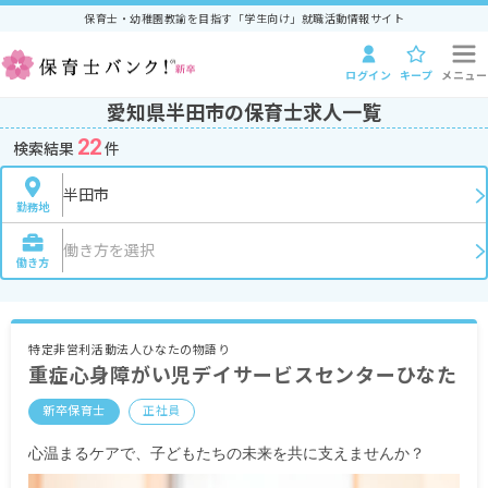
保育士・幼稚園教諭を目指す「学生向け」就職活動情報サイト
ログイン
キープ
メニュー
愛知県半田市の保育士求人一覧
22
検索結果
件
半田市
勤務地
働き方を選択
働き方
特定非営利活動法人ひなたの物語り
重症心身障がい児デイサービスセンターひなた
新卒保育士
正社員
心温まるケアで、子どもたちの未来を共に支えませんか？