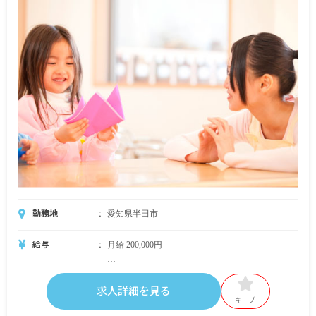
勤務地
愛知県半田市
給与
月給 200,000円
・月給内訳
185,000円
求人詳細を見る
キープ
・定期的に支給される手当