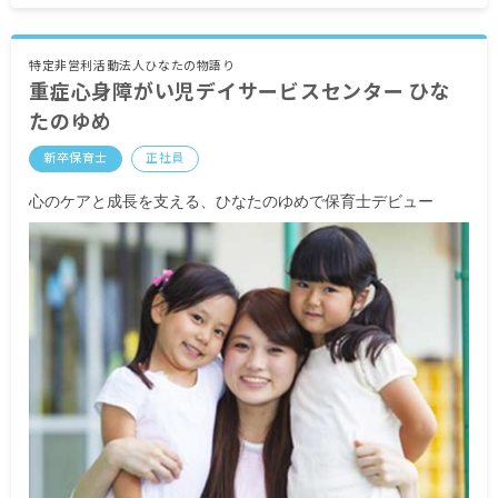
資格手当 10,000円
職能手当 5,000円
交通費実費支給 上限あり 月額21,000円
特定非営利活動法人ひなたの物語り
重症心身障がい児デイサービスセンター ひな
昇給あり
たのゆめ
賞与あり（（年2回
賞与金額
新卒保育士
正社員
計 2.50ヶ月分（前年度実績）））
心のケアと成長を支える、ひなたのゆめで保育士デビュー