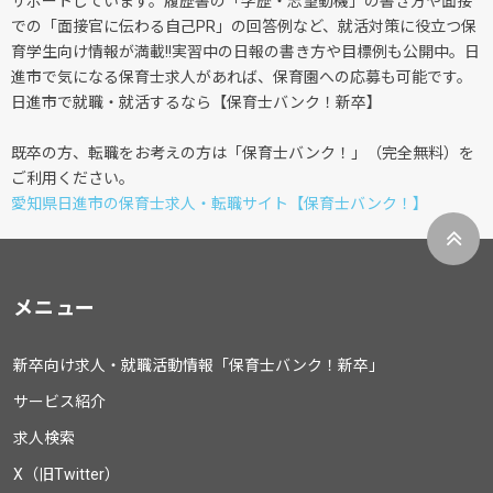
サポートしています。履歴書の「学歴・志望動機」の書き方や面接
での「面接官に伝わる自己PR」の回答例など、就活対策に役立つ保
育学生向け情報が満載!!実習中の日報の書き方や目標例も公開中。日
進市で気になる保育士求人があれば、保育園への応募も可能です。
日進市で就職・就活するなら【保育士バンク！新卒】
既卒の方、転職をお考えの方は「保育士バンク！」（完全無料）を
ご利用ください。
愛知県日進市の保育士求人・転職サイト【保育士バンク！】
メニュー
新卒向け求人・就職活動情報「保育士バンク！新卒」
サービス紹介
求人検索
X（旧Twitter）