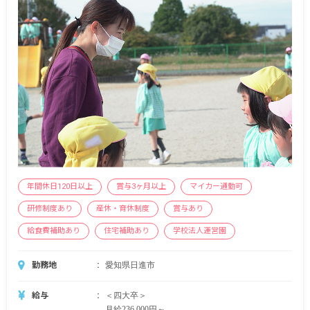
補助（20,000円）
勤続10年目:月給275,000円（諸手当6,000円）+住宅
補助（20,000円）
年間休日120日以上
賞与3ヶ月以上
マイカー通勤可
研修制度あり
産休・育休制度
賞与あり
給食費補助あり
住宅補助あり
学校法人運営園
勤務地
愛知県日進市
給与
＜四大卒＞
月給236,000円～