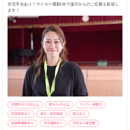
住宅手当あり！マイカー通勤OKで遠方からのご応募も歓迎し
ます！
年間休日120日以上
賞与3ヶ月以上
マイカー通勤可
研修制度あり
産休・育休制度
賞与あり
給食費補助あり
住宅補助あり
学校法人運営園