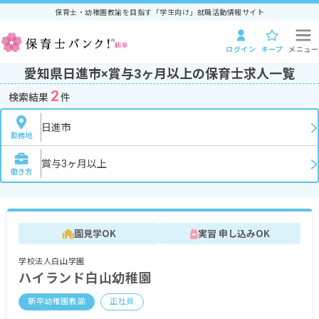
保育士・幼稚園教諭を目指す「学生向け」就職活動情報サイト
ログイン
キープ
メニュー
愛知県日進市×賞与3ヶ月以上の保育士求人一覧
2
検索結果
件
日進市
勤務地
賞与3ヶ月以上
働き方
園見学OK
実習 申し込みOK
学校法人白山学園
ハイランド白山幼稚園
新卒幼稚園教諭
正社員