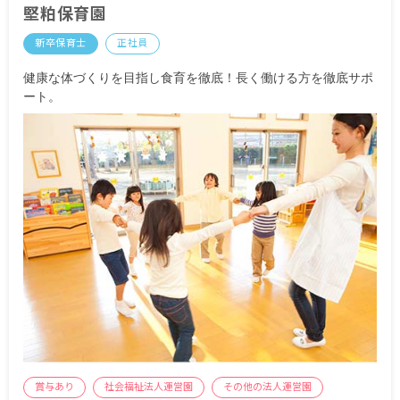
堅粕保育園
交通費支給 月上限55,000円
住宅手当 月上限27,000円（市の規定に準ずる）
新卒保育士
正社員
昇給年1回 約1～3％程度
健康な体づくりを目指し食育を徹底！長く働ける方を徹底サポ
賞与年2回 昨年実績：計4.3カ月分（初年度2.84カ
ート。
月分）
※試用期間有
賞与あり
社会福祉法人運営園
その他の法人運営園