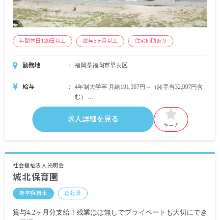
年間休日120日以上
賞与3ヶ月以上
住宅補助あり
勤務地
福岡県福岡市早良区
給与
4年制大学卒 月給191,397円～（諸手当32,997円含
む）
短大・専門卒 月給177,393円～（諸手当30,293円含
む）
求人詳細を見る
キープ
いずれも
賞与年3回4.0ヵ月～4.7ヵ月分
昇給年1回
社会福祉法人光明会
城北保育園
新卒保育士
正社員
賞与4.2ヶ月分支給！残業ほぼ無しでプライベートも大切にでき