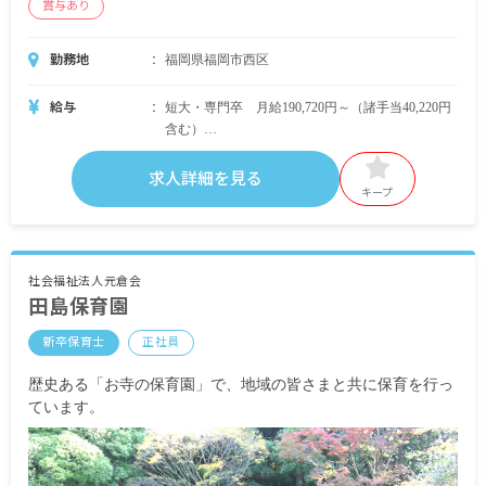
賞与あり
勤務地
福岡県福岡市西区
給与
短大・専門卒 月給190,720円～（諸手当40,220円
含む）
4年制大学卒 月給203,639円～（諸手当41,939円含
む）
求人詳細を見る
キープ
いずれも
賞与年2回4.2カ月
昇給あり
交通費支給
社会福祉法人元倉会
田島保育園
住宅手当
新卒保育士
正社員
歴史ある「お寺の保育園」で、地域の皆さまと共に保育を行っ
ています。