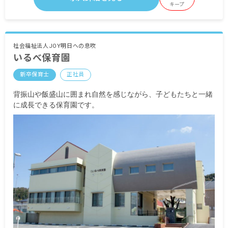
調整手当
キープ
処遇改善手当
特殊業務手当
特別処遇手当
初任給調整手当
社会福祉法人JOY明日への息吹
いるべ保育園
勤続手当
昇給あり
新卒保育士
正社員
【契約社員】
背振山や飯盛山に囲まれ自然を感じながら、子どもたちと一緒
時給980円～1,000円
に成長できる保育園です。
処遇改善手当