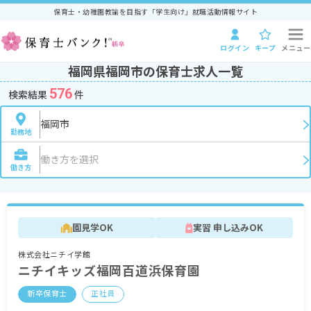
保育士・幼稚園教諭を目指す「学生向け」就職活動情報サイト
ログイン
キープ
メニュー
福岡県福岡市の保育士求人一覧
576
検索結果
件
福岡市
勤務地
働き方を選択
働き方
園見学OK
実習 申し込みOK
株式会社ニチイ学館
ニチイキッズ福岡百道浜保育園
新卒保育士
正社員