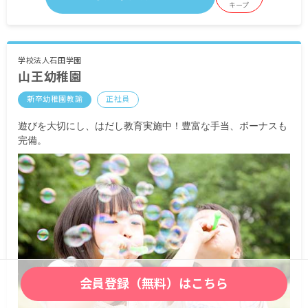
・職能手当20,000円
キープ
・特例手当10,000円
※入社6カ月以降 処遇改善手当（+10,000円）支給
あり
学校法人石田学園
山王幼稚園
＜別途支給＞
新卒幼稚園教諭
正社員
賞与年2回 2カ月分＋処遇改善一時金（前年度実
績）
遊びを大切にし、はだし教育実施中！豊富な手当、ボーナスも
交通費 上限20,000円/月
完備。
時間外手当
会員登録（無料）はこちら