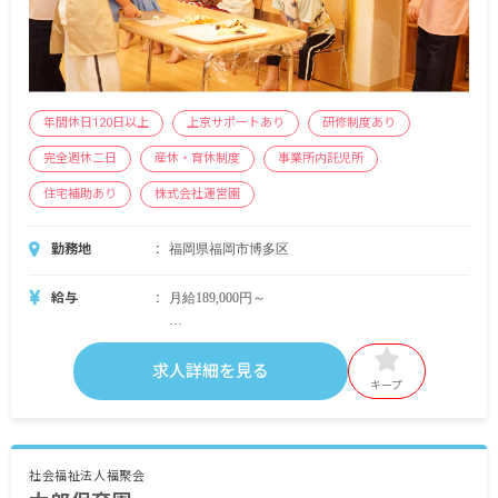
年間休日120日以上
上京サポートあり
研修制度あり
完全週休二日
産休・育休制度
事業所内託児所
住宅補助あり
株式会社運営園
勤務地
福岡県福岡市博多区
給与
月給189,000円～
＜別途支給手当＞
■交通費支給 月上限50,000円
求人詳細を見る
■早朝手当 （開園～8時）
キープ
■夜間手当 （18時～閉園）
■時間外手当
■昇給（年1回）
社会福祉法人福聚会
■賞与年2回（6月／12月）2024年度実績：全国平