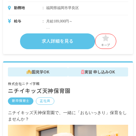
勤務地
福岡県福岡市早良区
給与
月給189,000円～
＜別途支給手当＞
■交通費支給 月上限50,000円
求人詳細を見る
■早朝手当 （開園～8時）
キープ
■夜間手当 （18時～閉園）
■時間外手当
■昇給（年1回）
園見学OK
実習 申し込みOK
■賞与年2回（6月／12月）2024年度実績：全国平
均 387,097円／年
株式会社ニチイ学館
ニチイキッズ天神保育園
※経験・能力・会社業績によります
※評価期間中に基準に満たす勤務実績がない等の
新卒保育士
正社員
事情がある場合は支給額が0円になります
ニチイキッズ天神保育園で、一緒に「おもいっきり」保育をし
※試用期間3カ月／同条件
ませんか？