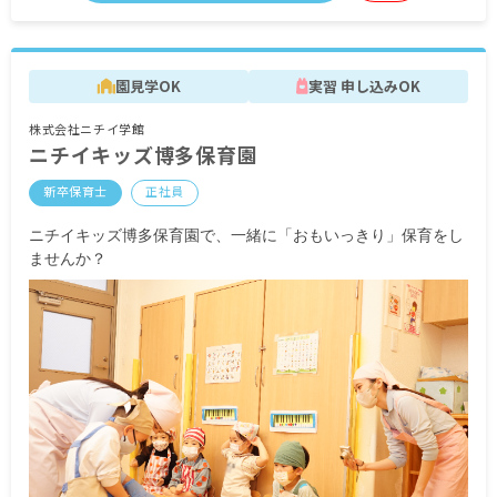
■夜間手当 （18時～閉園）
■時間外手当
■昇給（年1回）
園見学OK
実習 申し込みOK
■賞与年3回（6月／12月／3月）2024年実績：全国
平均 1,095,625円
株式会社ニチイ学館
※3月分は、処遇改善加算一時金支給です
ニチイキッズ博多保育園
※経験・能力・会社業績によります
※評価期間中に基準に満たす勤務実績がない等の
新卒保育士
正社員
事情がある場合は支給額が0円になります
ニチイキッズ博多保育園で、一緒に「おもいっきり」保育をし
※試用期間3カ月／同条件
ませんか？