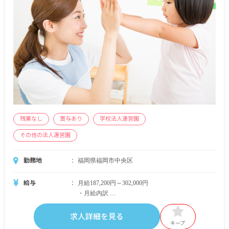
残業なし
賞与あり
学校法人運営園
その他の法人運営園
勤務地
福岡県福岡市中央区
給与
月給187,200円～302,000円
・月給内訳
基本給 181,200円～296,000円
研究手当 3,000円
求人詳細を見る
業務手当 3,000円
キープ