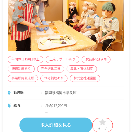
年間休日120日以上
上京サポートあり
駅徒歩5分以内
研修制度あり
完全週休二日
産休・育休制度
事業所内託児所
住宅補助あり
株式会社運営園
勤務地
福岡県福岡市早良区
給与
月給212,200円～
＜別途支給手当＞
■交通費支給 月上限50,000円
求人詳細を見る
■早朝手当 （開園～8時）
キープ