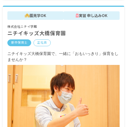
■時間外手当
■昇給（年1回）
園見学OK
実習 申し込みOK
■賞与年3回（6月／12月／3月）2024年実績：全国
平均 1,095,625円
株式会社ニチイ学館
※3月分は、処遇改善加算一時金支給です
ニチイキッズ大橋保育園
※経験・能力・会社業績によります
※評価期間中に基準に満たす勤務実績がない等の
新卒保育士
正社員
事情がある場合は支給額が0円になります
ニチイキッズ大橋保育園で、一緒に「おもいっきり」保育をし
※試用期間3カ月／同条件
ませんか？