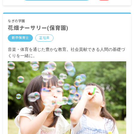
・定期的に支給される手当
通勤手当 月上限50,000円
なぎの学園
花畑ナーサリー(保育園)
昇給あり
賞与年3回 昨年実績：計4.40カ月分
新卒保育士
正社員
※試用期間あり
音楽・体育を通じた豊かな教育。社会貢献できる人間の基礎づ
くりを一緒に。