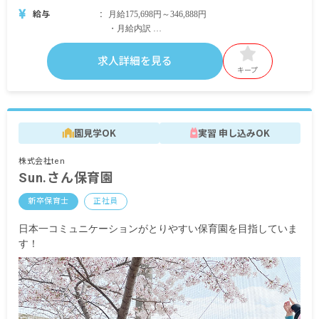
給与
月給175,698円～346,888円
・月給内訳
基本給 146,500円～296,000円
処遇改善手当
求人詳細を見る
調整手当
キープ
特殊業務手当
勤続手当
・定期的に支給される手当
園見学OK
実習 申し込みOK
通勤手当 月上限50,000円
住宅手当27,000円（月上限）
株式会社ten
役職手当
Sun.さん保育園
扶養手当
新卒保育士
正社員
昇給あり
日本一コミュニケーションがとりやすい保育園を目指していま
賞与あり 年3回 昨年実績：計4.3カ月分
す！
※試用期間3カ月（同条件）