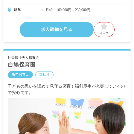
給与
月給 160,000円～230,000円
・月給内訳
基本給 160,000円～230,000円
求人詳細を見る
キープ
・定期的に支給される手当
通勤手当 上限18,000円
住宅手当（正社員入職後より支給）
役職手当（役職に就いた場合）
社会福祉法人福育会
白鳩保育園
昇給有 年1回
賞与有 年1回
新卒保育士
正社員
※試用期間有
子どもの思いを認めて見守る保育！福利厚生が充実しているの
で安心です。