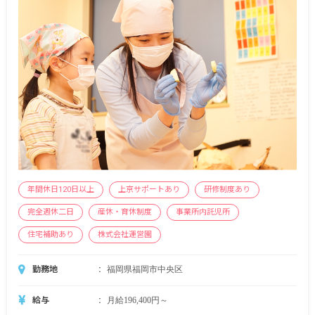
年間休日120日以上
上京サポートあり
研修制度あり
完全週休二日
産休・育休制度
事業所内託児所
住宅補助あり
株式会社運営園
勤務地
福岡県福岡市中央区
給与
月給196,400円～