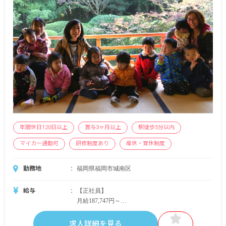
年間休日120日以上
賞与3ヶ月以上
駅徒歩5分以内
マイカー通勤可
研修制度あり
産休・育休制度
勤務地
福岡県福岡市城南区
給与
【正社員】
月給187,747円～
賞与4.2ヶ月分（前年度実績）
求人詳細を見る