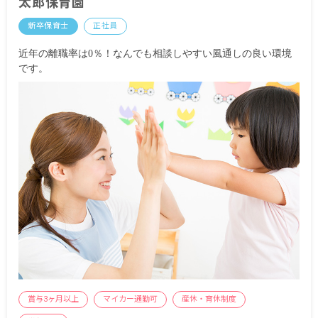
太郎保育園
均 387,097円／年
新卒保育士
正社員
※経験・能力・会社業績によります
近年の離職率は0％！なんでも相談しやすい風通しの良い環境
※評価期間中に基準に満たす勤務実績がない等の
です。
事情がある場合は支給額が0円になります
※試用期間3カ月／同条件
賞与3ヶ月以上
マイカー通勤可
産休・育休制度