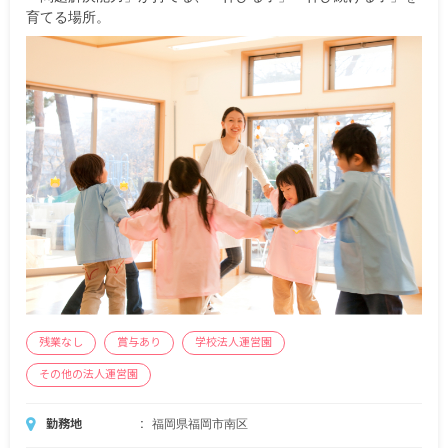
※試用期間あり
育てる場所。
残業なし
賞与あり
学校法人運営園
その他の法人運営園
勤務地
福岡県福岡市南区