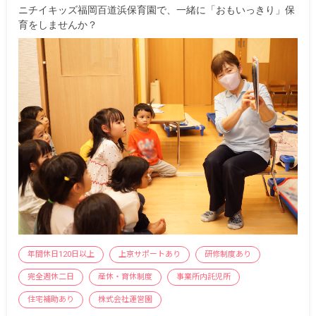
ニチイキッズ福岡百道浜保育園で、一緒に「おもいっきり」保
育をしませんか？
年間休日120日以上
上京サポートあり
研修制度あり
完全週休二日
産休・育休制度
事業所内託児所
住宅補助あり
株式会社運営園