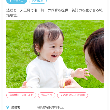
新卒保育士
契約社員
過程と二人三脚で唯一無二の保育を提供！英語力を生かせる職
※試用期間あり
場環境。
年間休日120日以上
賞与あり
その他の法人運営園
勤務地
福岡県福岡市早良区