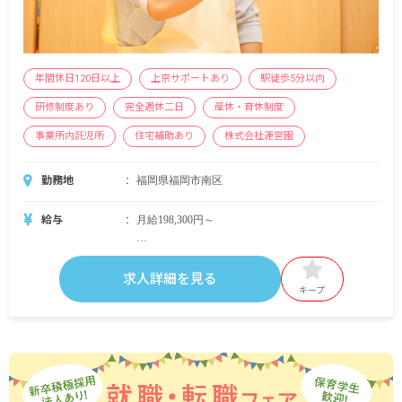
年間休日120日以上
上京サポートあり
駅徒歩5分以内
研修制度あり
完全週休二日
産休・育休制度
事業所内託児所
住宅補助あり
株式会社運営園
勤務地
福岡県福岡市南区
給与
月給198,300円～
＜別途支給手当＞
■交通費支給 月上限50,000円
求人詳細を見る
■早朝手当 （開園～8時）
キープ
■夜間手当 （18時～閉園）
■時間外手当
■昇給（年1回）
■賞与年3回（6月／12月／3月）2024年実績：全国
平均 1,095,625円