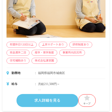
年間休日120日以上
上京サポートあり
研修制度あり
完全週休二日
産休・育休制度
事業所内託児所
住宅補助あり
株式会社運営園
勤務地
福岡県福岡市城南区
給与
月給211,500円～
＜別途支給手当＞
■交通費支給 月上限50,000円
求人詳細を見る
■早朝手当 （開園～8時）
キープ
■夜間手当 （18時～閉園）