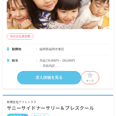
賞与あり（1年目は100,000円）
株式会社運営園
勤務地
福岡県福岡市東区
給与
月給239,000円～280,800円
・月給内訳
基本給 200,000円～235,000円
固定残業代 39,000円～45,800円（月20時間の時間
求人詳細を見る
外相当分で時間外労働の有無にかかわらず支給、
キープ
超過分は別途支給）
・定期的に支給される手当
通勤手当 月上限10,000円
有限会社アイレックス
サニーサイドナーサリー＆プレスクール
昇給あり