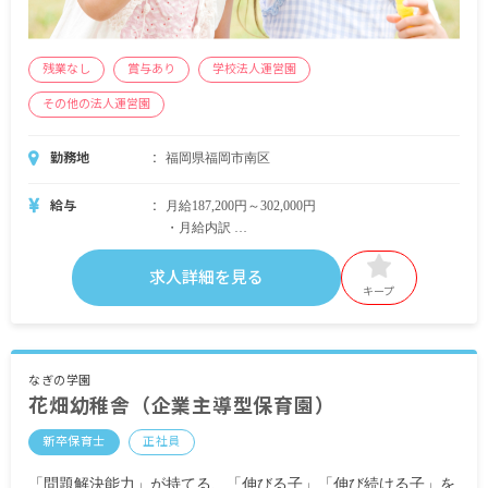
残業なし
賞与あり
学校法人運営園
その他の法人運営園
勤務地
福岡県福岡市南区
給与
月給187,200円～302,000円
・月給内訳
基本給 181,200円～296,000円
研究手当 3,000円
求人詳細を見る
業務手当 3,000円
キープ
・定期的に支給される手当
通勤手当 月上限50,000円
なぎの学園
花畑幼稚舎（企業主導型保育園）
昇給あり
新卒保育士
正社員
賞与あり 年3回 昨年実績：計4.40カ月分
「問題解決能力」が持てる、「伸びる子」「伸び続ける子」を