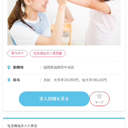
賞与あり
社会福祉法人運営園
勤務地
福岡県福岡市中央区
給与
月給 大学卒203,993円、短大卒190,245円
・月給内訳
基本給 大学卒161,700円、短大卒150,500円
求人詳細を見る
業務手当 6,381円～6,856円
キープ
処遇手当 9,030円～9,702円
その他手当 24,334円～25,735円
・定期的に支給される手当
社会福祉法人仁徳会