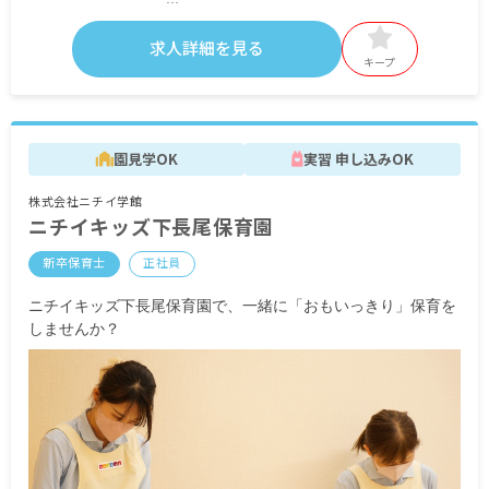
＜別途支給手当＞
■交通費支給 月上限50,000円
求人詳細を見る
■早朝手当 （開園～8時）
キープ
■夜間手当 （18時～閉園）
■時間外手当
■昇給（年1回）
園見学OK
実習 申し込みOK
■賞与年3回（6月／12月／3月）2024年実績：全国
平均 1,095,625円
株式会社ニチイ学館
※3月分は、処遇改善加算一時金支給です
ニチイキッズ下長尾保育園
※経験・能力・会社業績によります
※評価期間中に基準に満たす勤務実績がない等の
新卒保育士
正社員
事情がある場合は支給額が0円になります
ニチイキッズ下長尾保育園で、一緒に「おもいっきり」保育を
※試用期間3カ月／同条件
しませんか？