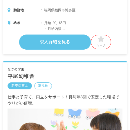
勤務地
福岡県福岡市博多区
給与
月給190,165円
・月給内訳
基本給151,500円
求人詳細を見る
・定期的に支給される手当
キープ
諸手当：39,665円
通勤手当：通勤手当（実費支給、上限なし）
昇給有 1カ月あたり1,000円～1,300円（前年度実
なぎの学園
平尾幼稚舎
績）就業規則による
賞与有 年2回 賞与金額 計4.45カ月分（前年度実
新卒保育士
正社員
績）
仕事と子育て、両立をサポート！賞与年3回で安定した職場で
※試用期間有
やりがい倍増。