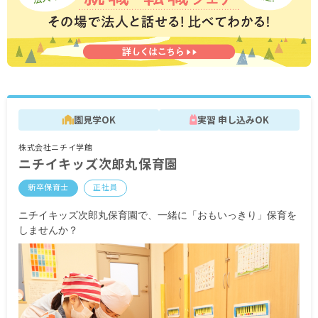
※3月分は、処遇改善加算一時金支給です
※経験・能力・会社業績によります
※評価期間中に基準に満たす勤務実績がない等の
事情がある場合は支給額が0円になります
※試用期間3カ月／同条件
園見学OK
実習 申し込みOK
株式会社ニチイ学館
ニチイキッズ次郎丸保育園
新卒保育士
正社員
ニチイキッズ次郎丸保育園で、一緒に「おもいっきり」保育を
しませんか？