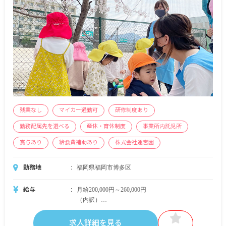
残業なし
マイカー通勤可
研修制度あり
勤務配属先を選べる
産休・育休制度
事業所内託児所
賞与あり
給食費補助あり
株式会社運営園
勤務地
福岡県福岡市博多区
給与
月給200,000円～260,000円
（内訳）
・基本給150,000円
・資格手当20,000円
求人詳細を見る