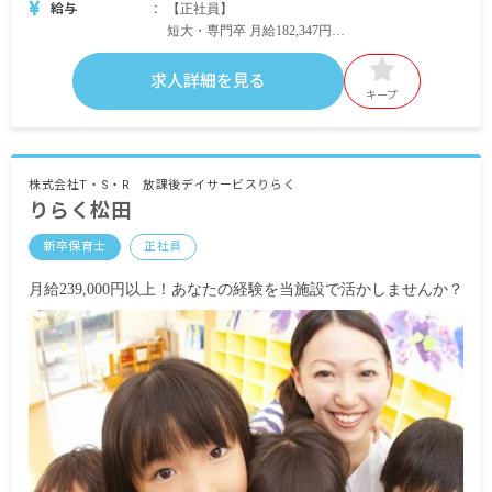
給与
【正社員】
短大・専門卒 月給182,347円
内訳
基本給149,200円
求人詳細を見る
処遇改善手当8,952円
キープ
特殊業務手当6,326円
調整手当9,869円
特別処遇手当8,000円
株式会社T・S・R 放課後デイサービスりらく
りらく松田
4年制大学卒 月給195,433円
内訳
新卒保育士
正社員
基本給160,400円
処遇改善手当9,624円
月給239,000円以上！あなたの経験を当施設で活かしませんか？
特殊業務手当6,800円
調整手当10,609円
特別処遇手当8,000円
ともに
賞与4.2ヶ月分
昇給あり
【契約社員】
時給1,000円～1,100円