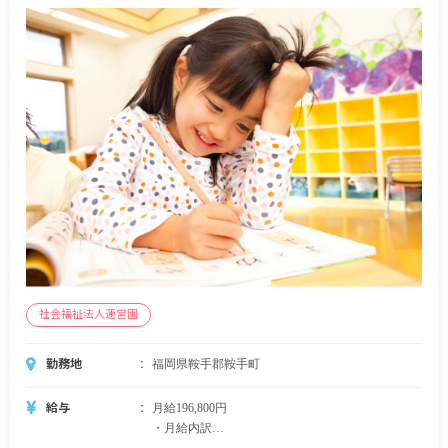
社会福祉法人運営園
勤務地
福岡県鞍手郡鞍手町
給与
月給196,800円
・月給内訳
基本給 法人の規定に準ずる