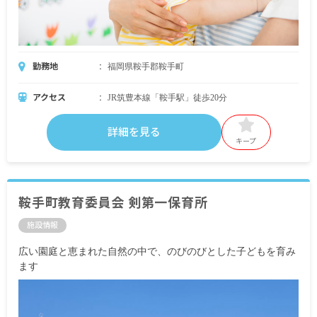
勤務地
福岡県鞍手郡鞍手町
アクセス
JR筑豊本線「鞍手駅」徒歩20分
詳細を見る
キープ
鞍手町教育委員会 剣第一保育所
施設情報
広い園庭と恵まれた自然の中で、のびのびとした子どもを育み
ます