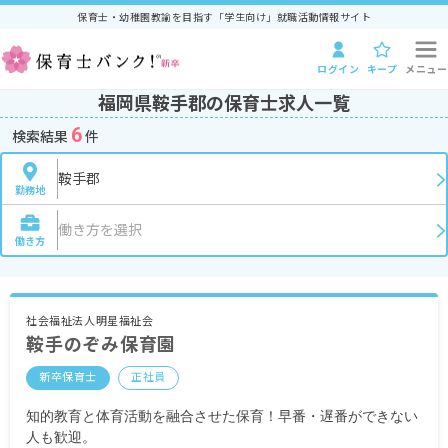
保育士・幼稚園教諭を目指す「学生向け」就職活動情報サイト
ログイン
キープ
メニュー
福岡県鞍手郡の保育士求人一覧
6
検索結果
件
鞍手郡
勤務地
働き方を選択
働き方
社会福祉法人明星福祉会
鞍手のぞみ保育園
新卒保育士
正社員
知的教育と体育活動を融合させた保育！早番・遅番ができない
人も歓迎。