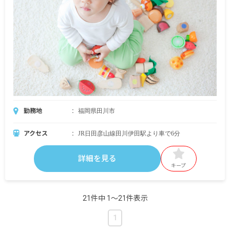
勤務地
福岡県田川市
アクセス
JR日田彦山線田川伊田駅より車で6分
詳細を見る
キープ
21件中 1〜21件表示
1