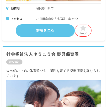
勤務地
福岡県田川市
アクセス
JR日田彦山線「池尻駅」車で8分
詳細を見る
キープ
社会福祉法人ゆうこう会 慶興保育園
施設情報
大自然の中での体育遊びや、感性を育てる楽器演奏を取り入れ
ています