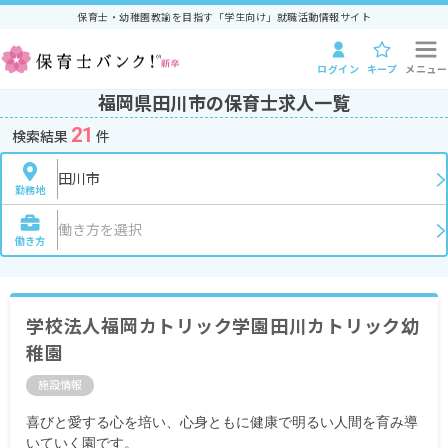
保育士・幼稚園教諭を目指す「学生向け」就職活動情報サイト
ログイン
キープ
メニュー
福岡県田川市の保育士求人一覧
21
検索結果
件
田川市
勤務地
働き方を選択
働き方
学校法人福岡カトリック学園田川カトリック幼
稚園
施設情報
喜びと愛する心を培い、心身ともに健康で明るい人間を育み導
いていく園です。