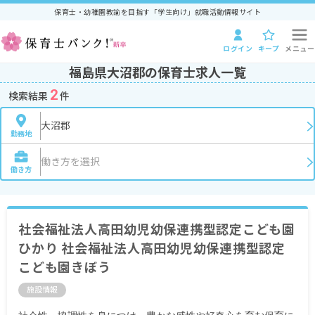
保育士・幼稚園教諭を目指す「学生向け」就職活動情報サイト
ログイン
キープ
メニュー
福島県大沼郡の保育士求人一覧
2
検索結果
件
大沼郡
勤務地
働き方を選択
働き方
社会福祉法人高田幼児幼保連携型認定こども園
ひかり 社会福祉法人高田幼児幼保連携型認定
こども園きぼう
施設情報