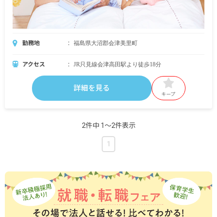
勤務地
福島県大沼郡会津美里町
アクセス
JR只見線会津高田駅より徒歩18分
詳細を見る
キープ
2件中 1〜2件表示
1