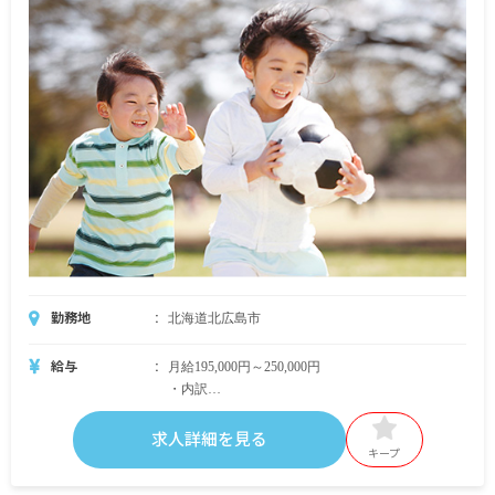
勤務地
北海道北広島市
給与
月給195,000円～250,000円
・内訳
基本給 155,000円～210,000円
資格手当 20,000円
求人詳細を見る
固定残業代 20,000円（14時間45分相当分）
キープ
※時間外労働の有無に関わらず支給、固定残業時