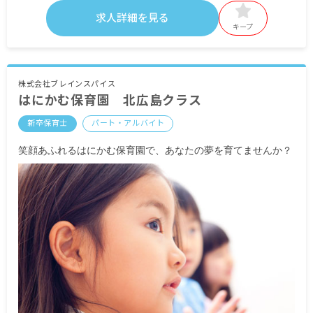
求人詳細を見る
・定期的に支給される手当
キープ
通勤手当 実費支給
住宅手当
昇給あり
株式会社ブレインスパイス
はにかむ保育園 北広島クラス
賞与あり 昨年実績：計2.50カ月分
新卒保育士
パート・アルバイト
※試用期間あり
笑顔あふれるはにかむ保育園で、あなたの夢を育てませんか？