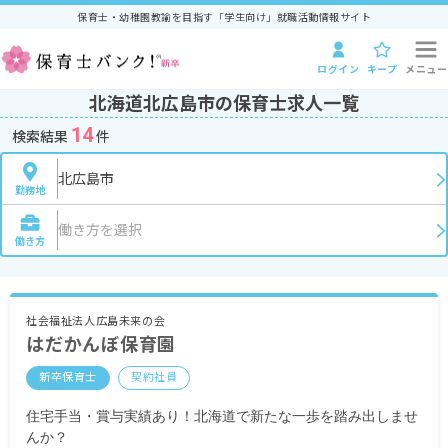
保育士・幼稚園教諭を目指す「学生向け」就職活動情報サイト
ログイン
キープ
メニュー
北海道北広島市の保育士求人一覧
14
検索結果
件
北広島市
勤務地
働き方を選択
働き方
社会福祉法人広島未来の会
はだかんぼ保育園
新卒保育士
契約社員
住宅手当・賞与実績あり！北海道で新たな一歩を踏み出しませ
んか？