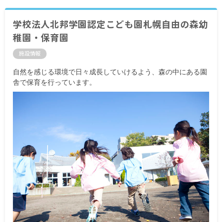
間を超える場合は別途支給
・別途支給手当
学校法人北邦学園認定こども園札幌自由の森幼
通勤手当 全額支給
稚園・保育園
実績、能力に応じ処遇臨時加算あり
施設情報
昇給年1回（4月）昨年実績：約3～5％
賞与年1回（4月）実績、能力による
自然を感じる環境で日々成長していけるよう、森の中にある園
舎で保育を行っています。
＜モデル年収例＞
30歳／入社1年目／年収2,600,000円
34歳／入社4年目／年収3,600,000円
※試用期間3カ月／同条件
※契約期間1年、契約更新あり