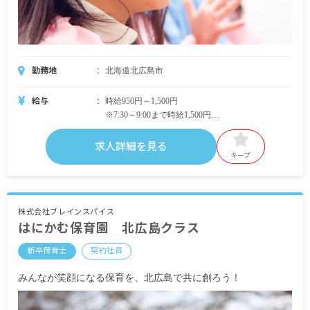
勤務地
北海道北広島市
給与
時給950円～1,500円
※7:30～9:00まで時給1,500円
・別途支給手当
求人詳細を見る
通勤手当 全額支給
キープ
時間外手当
昇給年1回（4月）昨年実績：約3～5％※実績によ
る
株式会社ブレインスパイス
はにかむ保育園 北広島クラス
賞与年1回（4月）※能力・実績による
新卒保育士
契約社員
※試用期間3カ月／同条件
※契約期間1年、契約更新あり
みんなが笑顔になる保育を、北広島で共に創ろう！