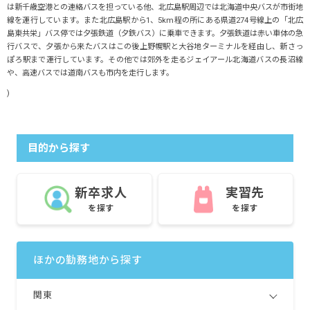
は新千歳空港との連絡バスを担っている他、北広島駅周辺では北海道中央バスが市街地
線を運行しています。また北広島駅から1、5km程の所にある県道274号線上の「北広
島東共栄」バス停では夕張鉄道（夕鉄バス）に乗車できます。夕張鉄道は赤い車体の急
行バスで、夕張から来たバスはこの後上野幌駅と大谷地ターミナルを経由し、新さっ
ぽろ駅まで運行しています。その他では郊外を走るジェイアール北海道バスの長沼線
や、高速バスでは道南バスも市内を走行します。
)
目的から探す
新卒求人
実習先
を探す
を探す
ほかの勤務地から探す
関東