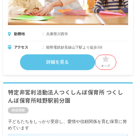
勤務地
兵庫県川西市
アクセス
能勢電鉄妙見線山下駅より徒歩3分
詳細を見る
キープ
特定非営利活動法人つくしんぼ保育所 つくし
んぼ保育所畦野駅前分園
施設情報
子どもたちをしっかり受容し、愛情や信頼関係を育む保育に努
めています