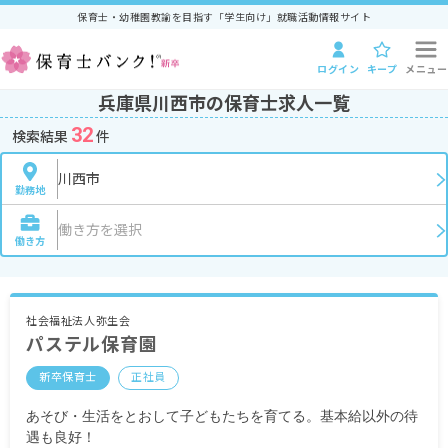
保育士・幼稚園教諭を目指す「学生向け」就職活動情報サイト
ログイン
キープ
メニュー
兵庫県川西市の保育士求人一覧
32
検索結果
件
川西市
勤務地
働き方を選択
働き方
社会福祉法人弥生会
パステル保育園
新卒保育士
正社員
あそび・生活をとおして子どもたちを育てる。基本給以外の待
遇も良好！