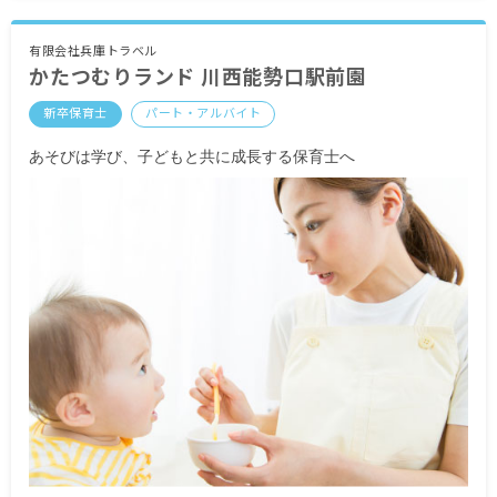
通勤手当
職務手当 2,000円
精勤手当 4,000円
有限会社兵庫トラベル
かたつむりランド 川西能勢口駅前園
昇給有 1カ月あたり5,000円～10,000円（前年度実
績）
新卒保育士
パート・アルバイト
あそびは学び、子どもと共に成長する保育士へ