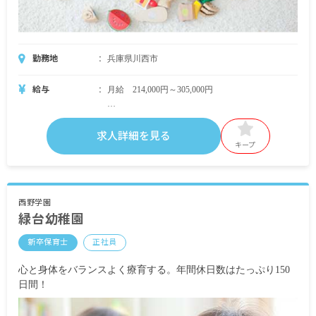
勤務地
兵庫県川西市
給与
月給 214,000円～305,000円
・月給内訳
基本給 204,000円～295,000円
求人詳細を見る
キープ
・定期的に支給される手当
通勤手当 上限20,000円
年2回行事手当 8,000円
研修手当 3,000円
西野学園
緑台幼稚園
処遇改善手当 10,000円
昇給有 1カ月あたり2,000円～5,000円（前年度実
新卒保育士
正社員
績）
賞与有 年2回 計3.3カ月分（1年目計2.5カ月分）
心と身体をバランスよく療育する。年間休日数はたっぷり150
日間！
※試用期間有 3カ月（同条件）