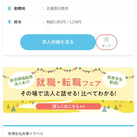
勤務地
兵庫県川西市
給与
時給1,001円～1,250円
・別途支給手当
交通費支給 上限1日500円まで
求人詳細を見る
時間外手当
キープ
昇給あり
※試用期間100時間／同条件
※契約期間／半年（契約更新あり）
有限会社兵庫トラベル