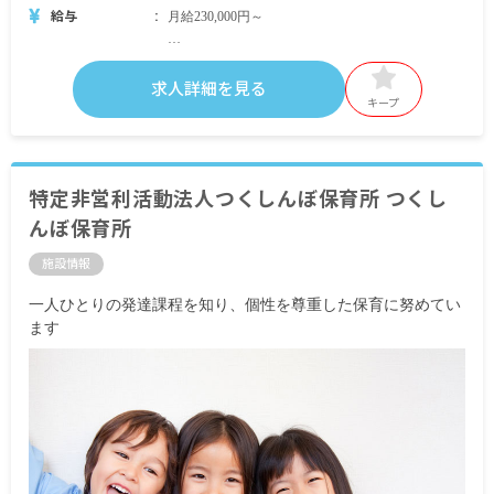
給与
月給230,000円～
・内訳
基本給 160,000円～
求人詳細を見る
保育士手当 20,000円
キープ
見込残業手当 50,000円（38時間分／残業の有無
にかかわらず支給し、超過分は別途支給します）
・別途支給手当
特定非営利活動法人つくしんぼ保育所 つくし
交通費規定内支給（電車通勤：月上限20,000円／
んぼ保育所
車通勤：1km 15円／日）
施設情報
昇給年1回（4月）※昨年実績：1,600円／月～
賞与年3回（7月・1月・4月）※昨年実績3カ月分＋
一人ひとりの発達課程を知り、個性を尊重した保育に努めてい
業績給
ます
＜モデル年収例＞
年収330万円／入社2年
年収400万円／入社3年
※試用期間3カ月／同条件