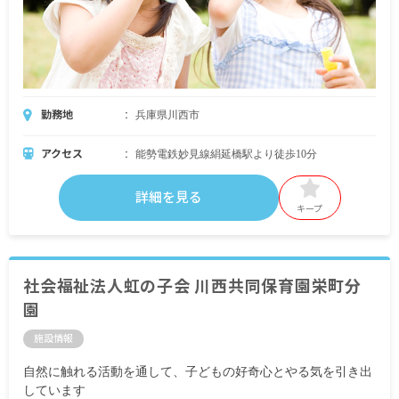
勤務地
兵庫県川西市
アクセス
能勢電鉄妙見線絹延橋駅より徒歩10分
詳細を見る
キープ
社会福祉法人虹の子会 川西共同保育園栄町分
園
施設情報
自然に触れる活動を通して、子どもの好奇心とやる気を引き出
しています