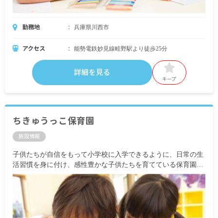
勤務地
兵庫県川西市
アクセス
能勢電鉄妙見線畦野駅より徒歩25分
詳細を見る
キープ
ちきゅうっこ保育園
施設情報
子供たちが自信をもって小学校に入学できるように、日常の生
活習慣を身に付け、感性豊かな子供たちを育てている保育園で
す。