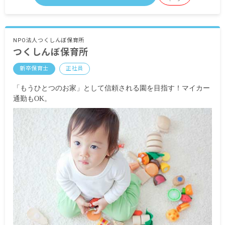
・定期的に支給される手当
通勤手当 上限25,000円
残業代2,000円程度（職員会議分）
ローテーション手当 3,000円～4,000円
NPO法人つくしんぼ保育所
つくしんぼ保育所
早番・遅番手当 500円
リーダー手当 5,000円～30,000円
新卒保育士
正社員
昇給有 2,000円～30,000円
賞与有 年2回 計4カ月分
「もうひとつのお家」として信頼される園を目指す！マイカー
通勤もOK。
※試用期間有 3カ月（同条件）