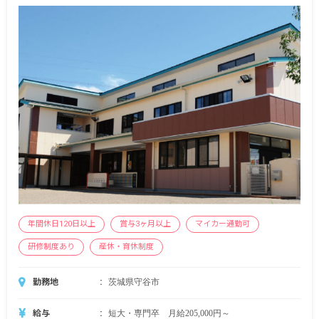
年間休日120日以上
賞与3ヶ月以上
マイカー通勤可
研修制度あり
産休・育休制度
勤務地
茨城県守谷市
給与
短大・専門卒 月給205,000円～