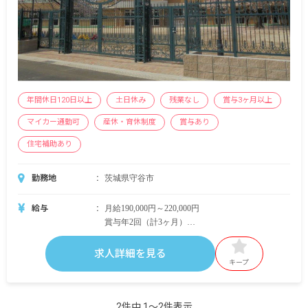
年間休日120日以上
土日休み
残業なし
賞与3ヶ月以上
マイカー通勤可
産休・育休制度
賞与あり
住宅補助あり
勤務地
茨城県守谷市
給与
月給190,000円～220,000円
賞与年2回（計3ヶ月）
昇給あり
求人詳細を見る
キープ
2件中 1〜2件表示