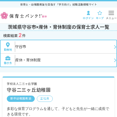
保育士・幼稚園教諭を目指す「学生向け」就職活動情報サイト
ログイン
キープ
メニュー
茨城県守谷市×産休・育休制度の保育士求人一覧
2
検索結果
件
守谷市
勤務地
産休・育休制度
働き方
学校法人二三ヶ丘学園
守谷二三ヶ丘幼稚園
新卒幼稚園教諭
正社員
多彩な保育プログラムを通して、子どもと先生が一緒に成長で
きる環境です。