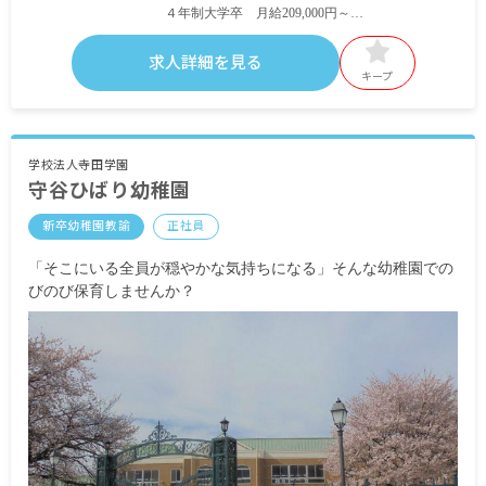
４年制大学卒 月給209,000円～
ともに
求人詳細を見る
賞与4カ月分(前年度実績)
キープ
※ただし初年度は3カ月分
通勤手当15,000円(月上限)
学校法人寺田学園
守谷ひばり幼稚園
新卒幼稚園教諭
正社員
「そこにいる全員が穏やかな気持ちになる」そんな幼稚園での
びのび保育しませんか？