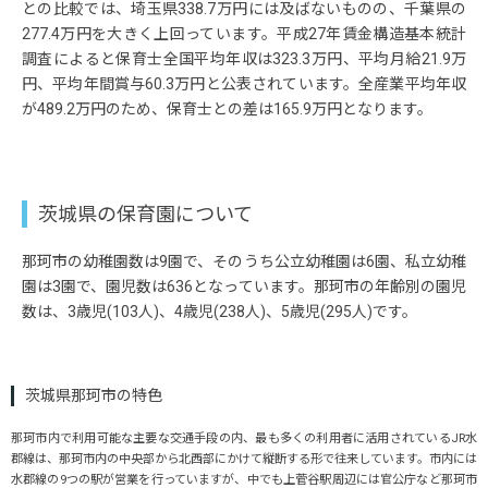
との比較では、埼玉県338.7万円には及ばないものの、千葉県の
277.4万円を大きく上回っています。平成27年賃金構造基本統計
調査によると保育士全国平均年収は323.3万円、平均月給21.9万
円、平均年間賞与60.3万円と公表されています。全産業平均年収
が489.2万円のため、保育士との差は165.9万円となります。
茨城県の保育園について
那珂市の幼稚園数は9園で、そのうち公立幼稚園は6園、私立幼稚
園は3園で、園児数は636となっています。那珂市の年齢別の園児
数は、3歳児(103人)、4歳児(238人)、5歳児(295人)です。
茨城県那珂市の特色
那珂市内で利用可能な主要な交通手段の内、最も多くの利用者に活用されているJR水
郡線は、那珂市内の中央部から北西部にかけて縦断する形で往来しています。市内には
水郡線の9つの駅が営業を行っていますが、中でも上菅谷駅周辺には官公庁など那珂市