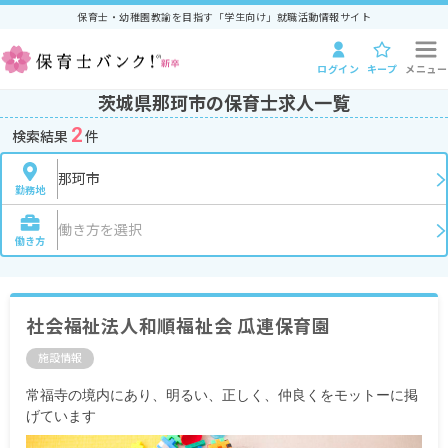
保育士・幼稚園教諭を目指す「学生向け」就職活動情報サイト
ログイン
キープ
メニュー
茨城県那珂市の保育士求人一覧
2
検索結果
件
那珂市
勤務地
働き方を選択
働き方
社会福祉法人和順福祉会 瓜連保育園
施設情報
常福寺の境内にあり、明るい、正しく、仲良くをモットーに掲
げています