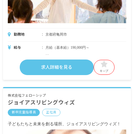
勤務地
京都府亀岡市
給与
月給（基本給）190,000円～
求人詳細を見る
・別途支給手当
キープ
交通費支給（電車通勤は全額支給、車通勤は要相
談）
時間外手当
株式会社フェローシップ
ジョイアスリビングウィズ
昇給あり
賞与あり
新卒児童指導員
正社員
※試用期間6カ月／同条件
子どもたちと未来を創る場所、ジョイアスリビングウィズ！