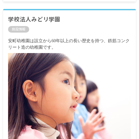
談）
時間外手当
学校法人みどリ学園
昇給あり
施設情報
賞与あり
安町幼稚園は設立から60年以上の長い歴史を持つ、鉄筋コンク
※試用期間6カ月／同条件
リート造の幼稚園です。