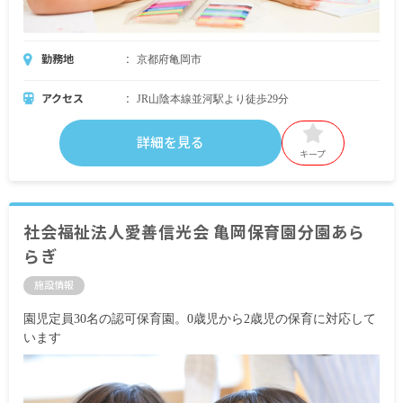
勤務地
京都府亀岡市
アクセス
JR山陰本線並河駅より徒歩29分
詳細を見る
キープ
社会福祉法人愛善信光会 亀岡保育園分園あら
らぎ
施設情報
園児定員30名の認可保育園。0歳児から2歳児の保育に対応して
います