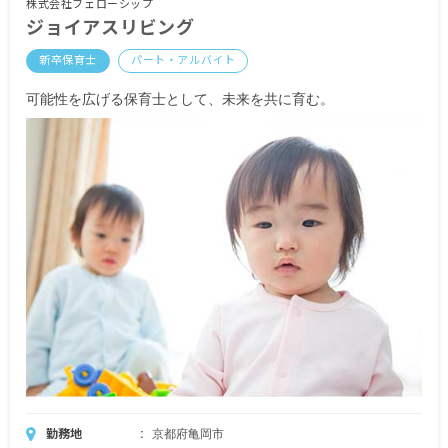
交通費支給（電車通勤は全額支給、車通勤は要相
株式会社フェローシップ
ジョイアスリビング
談）
時間外手当
新卒保育士
パート・アルバイト
昇給あり
可能性を広げる保育士として、未来を共に育む。
賞与あり
※試用期間6カ月／同条件
勤務地
京都府亀岡市