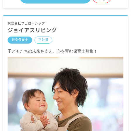
通勤手当 上限30,000円
特殊業務手当 基本給の4%
処遇改善手当 8,000円～
住宅手当 上限27,000円
株式会社フェローシップ
ジョイアスリビング
昇給有 年1回 4,200円～
賞与有 年3回 計5.4カ月分（初年度3.6カ月分）
新卒保育士
正社員
※試用期間有 6カ月（同条件）
子どもたちの未来を支え、心を育む保育士募集！