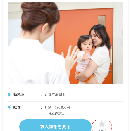
勤務地
京都府亀岡市
給与
月給 186,000円～
・月給内訳
基本給 171,200円～
求人詳細を見る
・定期的に支給される手当
キープ