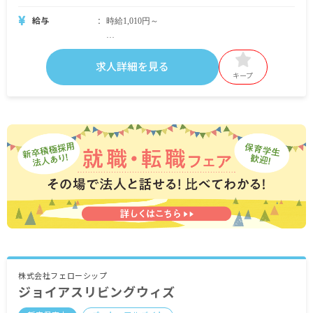
給与
時給1,010円～
求人詳細を見る
・別途支給手当
キープ
交通費支給（電車通勤は全額支給、車通勤は要相
談）
時間外手当
昇給あり
賞与あり
※試用期間6カ月／同条件
※契約期間1年 契約更新あり
株式会社フェローシップ
ジョイアスリビングウィズ