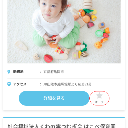
勤務地
京都府亀岡市
アクセス
JR山陰本線馬堀駅より徒歩21分
詳細を見る
キープ
社会福祉法人くわの実つむぎ会 はこべ保育園