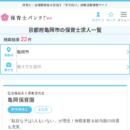
保育士・幼稚園教諭を目指す「学生向け」就職活動情報サイト
ログイン
キープ
メニュー
京都府亀岡市の保育士求人一覧
22
検索結果
件
亀岡市
勤務地
働き方を選択
働き方
社会福祉法人愛善信光会
亀岡保育園
新卒保育士
正社員
「駄目な子は1人もいない」が理念！休暇多数＆給与面の待遇
も充実。