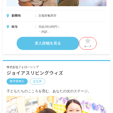
勤務地
京都府亀岡市
給与
月給200,000円～
・内訳
基本給 190,000円～
資格手当 10,000円
求人詳細を見る
キープ
・別途支給手当
交通費支給（電車通勤は全額支給、車通勤は要相
株式会社フェローシップ
ジョイアスリビングウィズ
談）
時間外手当
新卒保育士
正社員
昇給あり
子どもたちのこころを育む、あなたの次のステージ。
賞与あり
※試用期間6カ月／同条件