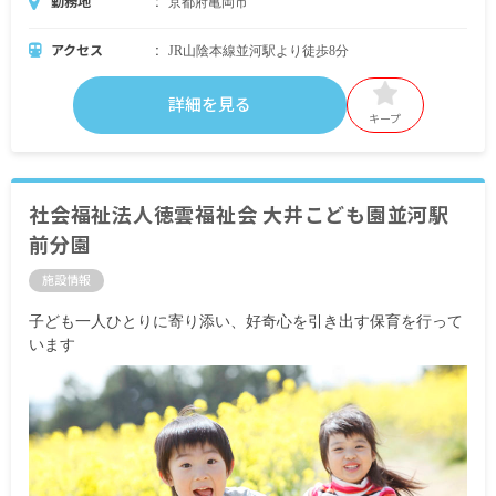
勤務地
京都府亀岡市
アクセス
JR山陰本線並河駅より徒歩8分
詳細を見る
キープ
社会福祉法人徳雲福祉会 大井こども園並河駅
前分園
施設情報
子ども一人ひとりに寄り添い、好奇心を引き出す保育を行って
います