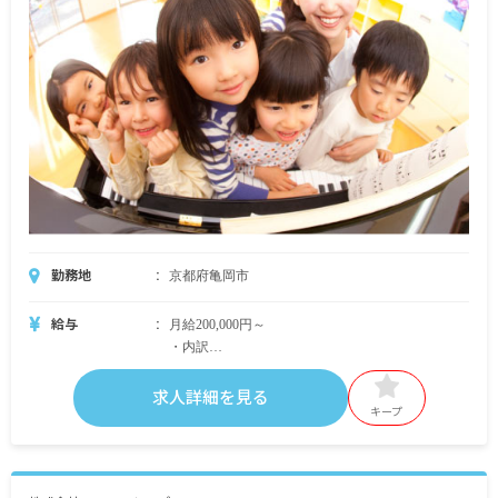
勤務地
京都府亀岡市
給与
月給200,000円～
・内訳
基本給 190,000円～
資格手当 10,000円
求人詳細を見る
キープ
・別途支給手当