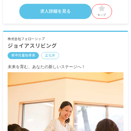
求人詳細を見る
・別途支給手当
キープ
交通費支給（電車通勤は全額支給、車通勤は要相
談）
時間外手当
株式会社フェローシップ
ジョイアスリビング
昇給あり
賞与あり
新卒児童指導員
正社員
※試用期間6カ月／同条件
未来を育む、あなたの新しいステージへ！
※契約期間1年 契約更新あり