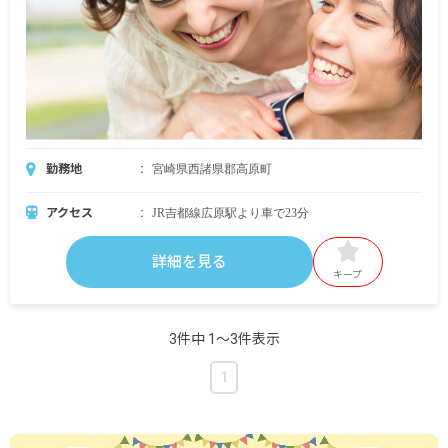
勤務地
宮崎県西諸県郡高原町
アクセス
JR吉都線広原駅より車で23分
詳細を見る
キープ
3件中 1〜3件表示
1