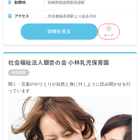
勤務地
宮崎県西諸県郡高原町
アクセス
JR吉都線高原駅より徒歩20分
詳細を見る
キープ
社会福祉法人銀杏の会 小林乳児保育園
施設情報
聞く・言葉のやりとりが自然と身に付くように読み聞かせを行
っています