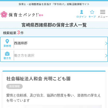
保育士・幼稚園教諭を目指す「学生向け」就職活動情報サイト
ログイン
キープ
メニュー
宮崎県西諸県郡の保育士求人一覧
3
検索結果
件
西諸県郡
勤務地
働き方を選択
働き方
社会福祉法人和会 光明こども園
施設情報
愛情と信頼感、及び自主、協調の態度を養い、道徳性の芽生え
を培っています