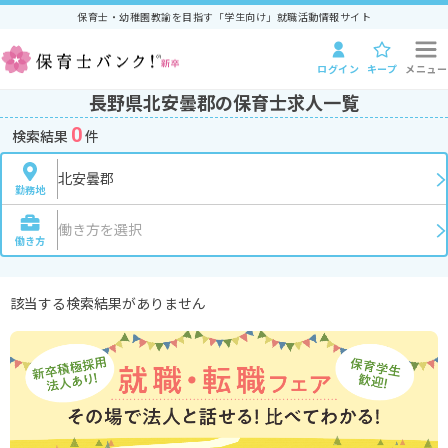
保育士・幼稚園教諭を目指す「学生向け」就職活動情報サイト
ログイン
キープ
メニュー
長野県北安曇郡の保育士求人一覧
0
検索結果
件
北安曇郡
勤務地
働き方を選択
働き方
該当する検索結果がありません