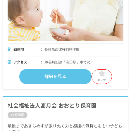
勤務地
長崎県西彼杵郡時津町
アクセス
JR長崎旧線「高田駅」車で9分
詳細を見る
キープ
社会福祉法人髙月会 おおとり保育園
施設情報
最後まであきらめず頑張りぬく力と感謝の気持ちをもつ子ども