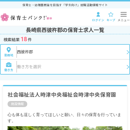
保育士・幼稚園教諭を目指す「学生向け」就職活動情報サイト
ログイン
キープ
メニュー
長崎県西彼杵郡の保育士求人一覧
18
検索結果
件
西彼杵郡
勤務地
働き方を選択
働き方
社会福祉法人時津中央福祉会時津中央保育園
施設情報
心も体も逞しく育ってほしいと願い、日々の保育を行っていま
す。