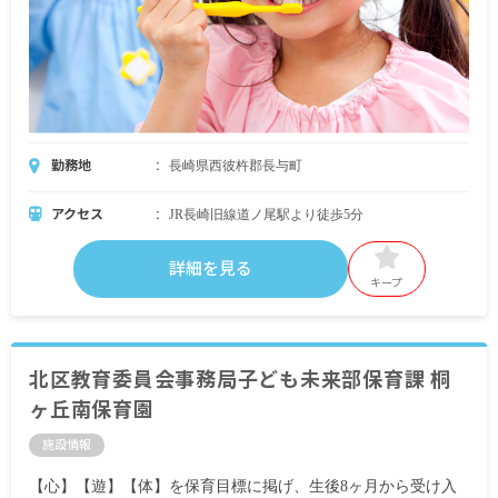
勤務地
長崎県西彼杵郡長与町
アクセス
JR長崎旧線道ノ尾駅より徒歩5分
詳細を見る
キープ
北区教育委員会事務局子ども未来部保育課 桐
ヶ丘南保育園
施設情報
【心】【遊】【体】を保育目標に掲げ、生後8ヶ月から受け入