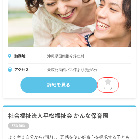
勤務地
沖縄県国頭郡今帰仁村
アクセス
天底公民館バス停より徒歩3分
詳細を見る
キープ
社会福祉法人平松福祉会 かんな保育園
施設情報
よく考え自分から行動し、五感を使い好奇心を探求する子ども