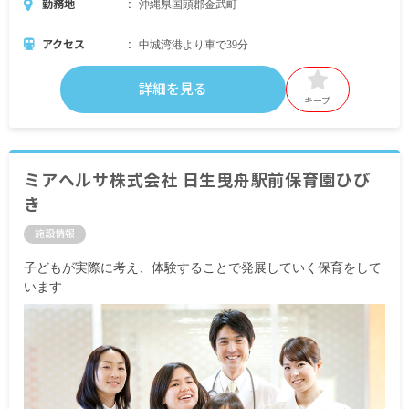
勤務地
沖縄県国頭郡金武町
アクセス
中城湾港より車で39分
詳細を見る
キープ
ミアヘルサ株式会社 日生曳舟駅前保育園ひび
き
施設情報
子どもが実際に考え、体験することで発展していく保育をして
います