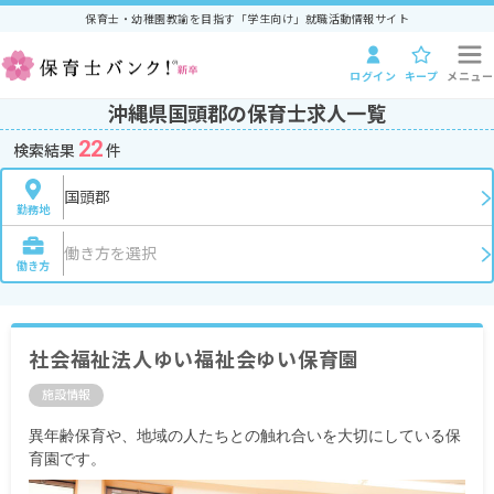
保育士・幼稚園教諭を目指す「学生向け」就職活動情報サイト
ログイン
キープ
メニュー
沖縄県国頭郡の保育士求人一覧
22
検索結果
件
国頭郡
勤務地
働き方を選択
働き方
社会福祉法人ゆい福祉会ゆい保育園
施設情報
異年齢保育や、地域の人たちとの触れ合いを大切にしている保
育園です。