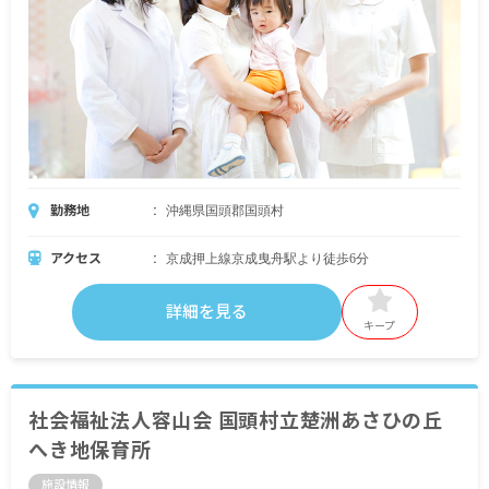
勤務地
沖縄県国頭郡国頭村
アクセス
京成押上線京成曳舟駅より徒歩6分
詳細を見る
キープ
社会福祉法人容山会 国頭村立楚洲あさひの丘
へき地保育所
施設情報