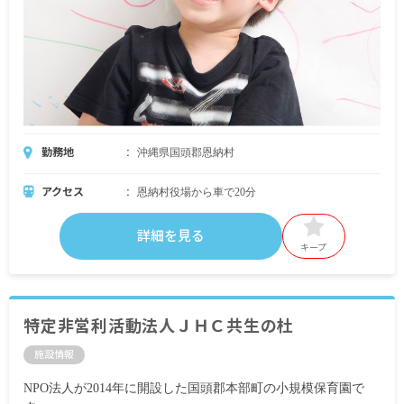
勤務地
沖縄県国頭郡恩納村
アクセス
恩納村役場から車で20分
詳細を見る
キープ
特定非営利活動法人ＪＨＣ共生の杜
施設情報
NPO法人が2014年に開設した国頭郡本部町の小規模保育園で