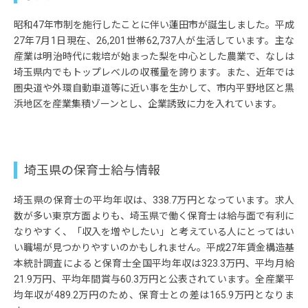
昭和47年市制を施行したことに伴い蓮田市が誕生しました。平成
27年7月1日現在、26,201世帯62,737人が生活しています。主な
産業は明治時代に栽培が始まった梨を中心とした農業で、なしは
埼玉県内でもトップレベルの収穫量を誇ります。また、近年では
圏央道や外環自動車道等に近い事を生かして、市内平野地区と黒
浜地区を産業集積ゾーンとし、企業誘致に力を入れています。
埼玉県の保育士給与情報
埼玉県の保育士の平均年収は、338.7万円となっています。求人
数が多い東京方面よりも、埼玉県で働く保育士は給与面で有利に
なりやすく、「収入を増やしたい」と考えている人にとってはい
い職場が見つかりやすいのかもしれません。平成27年賃金構造基
本統計調査によると保育士全国平均年収は323.3万円、平均月給
21.9万円、平均年間賞与60.3万円と公表されています。全産業平
均年収が489.2万円のため、保育士との差は165.9万円となりま