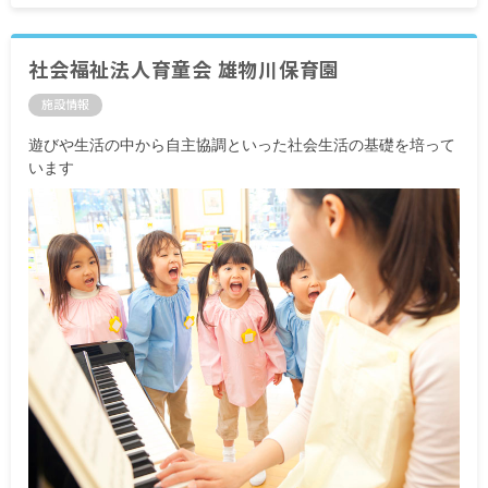
昇給年1回
賞与年2回（3月／9月）（業績手当として）
保育士手当（月額40,000円／4月～9月分を9月にま
社会福祉法人育童会 雄物川保育園
とめて支給、10月～3月分を3月にまとめて支給）
施設情報
交通費全額支給
遊びや生活の中から自主協調といった社会生活の基礎を培って
※入社後1～2カ月間は研修期間のため、時給制で
います
全国一律1,050円となります。