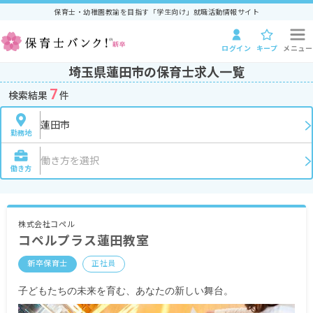
保育士・幼稚園教諭を目指す「学生向け」就職活動情報サイト
ログイン
キープ
メニュー
埼玉県蓮田市の保育士求人一覧
7
検索結果
件
蓮田市
勤務地
働き方を選択
働き方
株式会社コペル
コペルプラス蓮田教室
新卒保育士
正社員
子どもたちの未来を育む、あなたの新しい舞台。