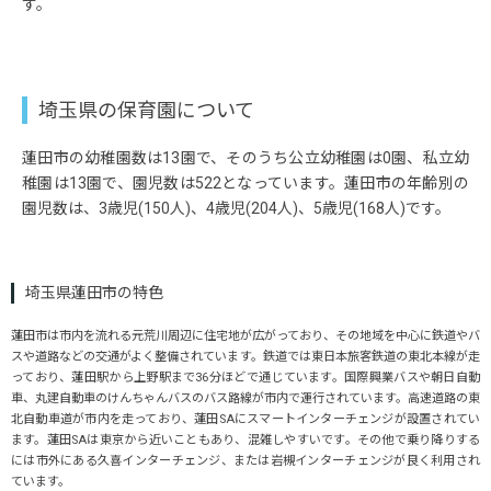
す。
埼玉県の保育園について
蓮田市の幼稚園数は13園で、そのうち公立幼稚園は0園、私立幼
稚園は13園で、園児数は522となっています。蓮田市の年齢別の
園児数は、3歳児(150人)、4歳児(204人)、5歳児(168人)です。
埼玉県蓮田市の特色
蓮田市は市内を流れる元荒川周辺に住宅地が広がっており、その地域を中心に鉄道やバ
スや道路などの交通がよく整備されています。鉄道では東日本旅客鉄道の東北本線が走
っており、蓮田駅から上野駅まで36分ほどで通じています。国際興業バスや朝日自動
車、丸建自動車のけんちゃんバスのバス路線が市内で運行されています。高速道路の東
北自動車道が市内を走っており、蓮田SAにスマートインターチェンジが設置されてい
ます。蓮田SAは東京から近いこともあり、混雑しやすいです。その他で乗り降りする
には市外にある久喜インターチェンジ、または岩槻インターチェンジが良く利用され
ています。