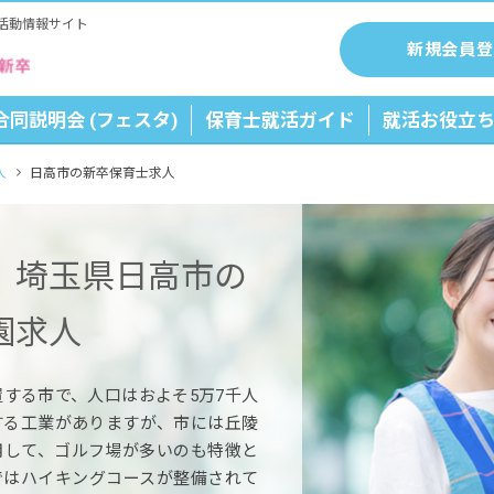
活動情報サイト
新規会員登
合同説明会 (フェスタ)
保育士就活ガイド
就活お役立
人
日高市の新卒保育士求人
】埼玉県日高市の
園求人
する市で、人口はおよそ5万7千人
する工業がありますが、市には丘陵
用して、ゴルフ場が多いのも特徴と
ではハイキングコースが整備されて