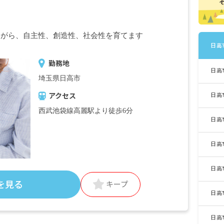
ながら、自主性、創造性、社会性を育てます
日高
勤務地
日高
埼玉県日高市
日高
アクセス
西武池袋線高麗駅より徒歩6分
日高
日高
日高
を見る
キープ
日高
日高