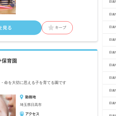
日高
日高
を見る
日高
キープ
日高
日高
ひ保育園
日高
日高
子・命を大切に思える子を育てる園です
日高
勤務地
日高
埼玉県日高市
アクセス
日高