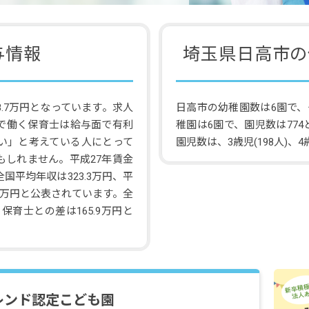
与情報
埼玉県日高市の
.7万円となっています。求人
日高市の幼稚園数は6園で、
で働く保育士は給与面で有利
稚園は6園で、園児数は77
い」と考えている人にとって
園児数は、3歳児(198人)、4歳
もしれません。平成27年賃金
平均年収は323.3万円、平
.3万円と公表されています。全
保育士との差は165.9万円と
レンド認定こども園