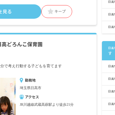
日高
を見る
キープ
日高
日高
日高どろんこ保育園
日高
す
自分で考え行動する子どもを育てます
日高
日高
勤務地
埼玉県日高市
日高
アクセス
日高
JR川越線武蔵高萩駅より徒歩21分