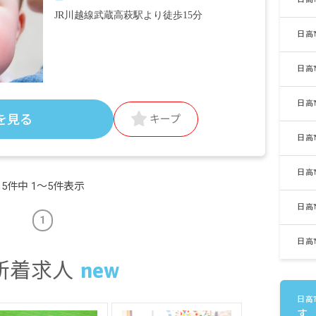
JR川越線武蔵高萩駅より徒歩15分
日高
日高
日高
を見る
キープ
日高
日高
5件中 1〜5件表示
日高
1
日高
新着求人
日高
す