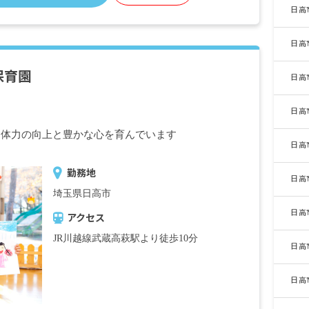
日高
日高
保育園
日高
日高
、体力の向上と豊かな心を育んでいます
日高
勤務地
日高
埼玉県日高市
日高
アクセス
JR川越線武蔵高萩駅より徒歩10分
日高
日高