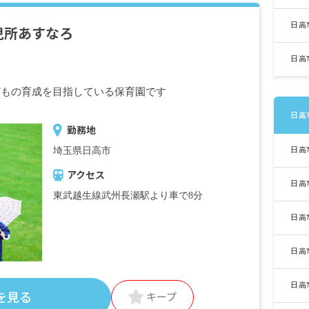
日高
児所あすなろ
日高
どもの育成を目指している保育園です
日高
勤務地
日高
埼玉県日高市
アクセス
日高
東武越生線武州長瀬駅より車で8分
日高
日高
日高
を見る
キープ