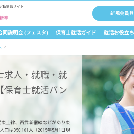
活動情報サイト
新規会員登
合同説明会 (フェスタ)
保育士就活ガイド
就活お役立
人
士求人・就職・就
【保育士就活バン
武東上線、西武新宿線などがあり東
は350,161人（2015年5月1日現