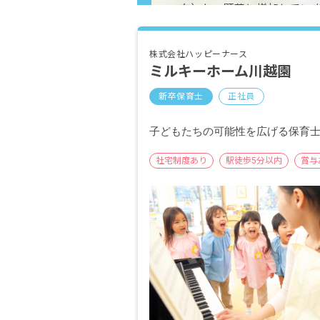
在）と、顕著に増加してい
くあるほか、パイオニア、
スファーマなど機械、化学
株式会社ハッピーナース
も多く、県内２位の製造品出
ミルキーホーム川越園
新卒保育士
正社員
子どもたちの可能性を広げる保育
社宅制度あり
駅徒歩5分以内
賞与