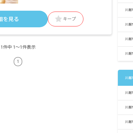
・定期的に支給される手当
通勤手当 全額支給
川越
借上社宅家賃補助制度（最大61,000円支給・
細を見る
キープ
規定あり）
川越
引越祝い金50,000円
昇給あり年1回 昨年実績：見直し有
川越
賞与あり年2回 昨年実績：規定有
1件中 1〜1件表示
川越
※試用期間あり
1
川越
川越
川越
川越