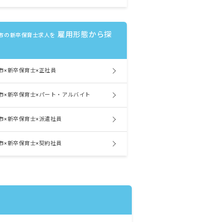
雇用形態から探
市の新卒保育士求人を
市×新卒保育士×正社員
市×新卒保育士×パート・アルバイト
市×新卒保育士×派遣社員
市×新卒保育士×契約社員