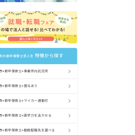
特徴から探す
市の新卒保育士求人を
市×新卒保育士×事業所内託児所
市×新卒保育士×賞与あり
市×新卒保育士×マイカー通勤可
市×新卒保育士×語学力を活かせる
市×新卒保育士×勤務配属先を選べる