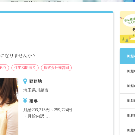
ます。行政・司法等の出先機関も多
デンヨー、東洋インキ、ノバルティ
・薬品など中心としたメーカー工場
荷額となっています。
士になりませんか？
川越
あり
住宅補助あり
株式会社運営園
川越
勤務地
川越
埼玉県川越市
給与
川越
月給203,213円～259,724円
川越
・月給内訳
基本給 規定に準ずる
川越