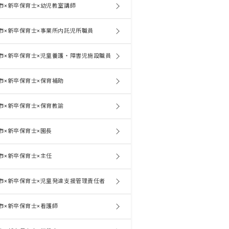
市×新卒保育士×幼児教室講師
市×新卒保育士×事業所内託児所職員
市×新卒保育士×児童養護・障害児施設職員
市×新卒保育士×保育補助
市×新卒保育士×保育教諭
市×新卒保育士×園長
市×新卒保育士×主任
市×新卒保育士×児童発達支援管理責任者
市×新卒保育士×看護師