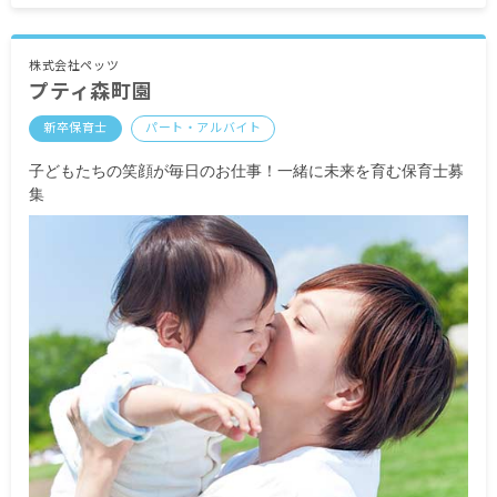
・別途支給手当
交通費支給 月上限20,000円 ※規定あり
株式会社ペッツ
プティ森町園
住宅手当 月上限10,000円 ※規定あり
時間外手当
新卒保育士
パート・アルバイト
昇給年1回 入社5年以降2,000円／年
子どもたちの笑顔が毎日のお仕事！一緒に未来を育む保育士募
賞与年2回 50,000円×2回
集
＜モデル年収例＞
20歳／入社1年目／年収3,100,000円
（月給250,000円×12カ月+賞与50,000円×2回）
※試用期間2カ月／同条件