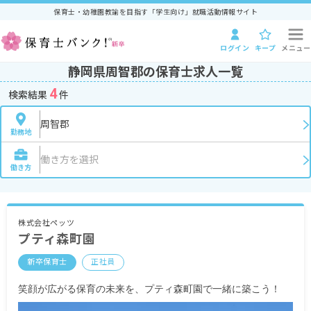
保育士・幼稚園教諭を目指す「学生向け」就職活動情報サイト
ログイン
キープ
メニュー
静岡県周智郡の保育士求人一覧
4
検索結果
件
周智郡
勤務地
働き方を選択
働き方
株式会社ペッツ
プティ森町園
新卒保育士
正社員
笑顔が広がる保育の未来を、プティ森町園で一緒に築こう！