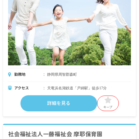
勤務地
静岡県周智郡森町
アクセス
天竜浜名湖鉄道「戸綿駅」徒歩17分
詳細を見る
キープ
社会福祉法人一藤福祉会 摩耶保育園