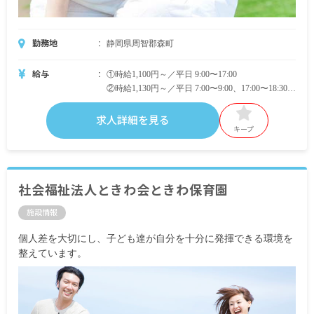
勤務地
静岡県周智郡森町
給与
①時給1,100円～／平日 9:00〜17:00
②時給1,130円～／平日 7:00〜9:00、17:00〜18:30
③時給1,180円～／土祝 9:00〜17:00
④時給1,230円～／土祝 7:00〜9:00、17:00〜18:30
求人詳細を見る
キープ
・別途支給手当
交通費支給 月上限20,000円（規定あり）
時間外手当
社会福祉法人ときわ会ときわ保育園
昇給年2回 ※年2回の評価制度による
施設情報
賞与実績 昨年実績：10,000円
個人差を大切にし、子ども達が自分を十分に発揮できる環境を
※試用期間6カ月／同条件
整えています。
※契約期間／年度契約（入職日から当該年度3月ま
で）契約更新あり