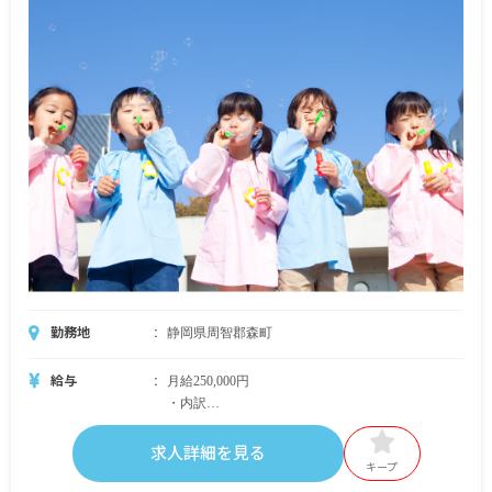
勤務地
静岡県周智郡森町
給与
月給250,000円
・内訳
基本給 150,000円
処遇改善手当 42,000円〜
求人詳細を見る
固定残業代 30,000円（24時間相当分）※超過分
キープ
別途支給