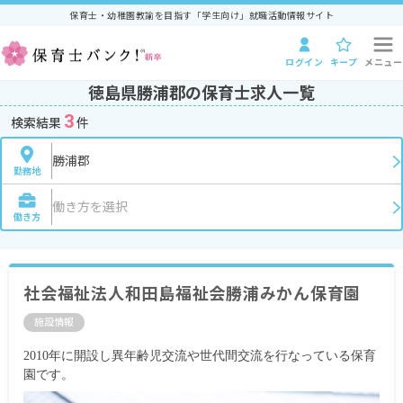
保育士・幼稚園教諭を目指す「学生向け」就職活動情報サイト
ログイン
キープ
メニュー
徳島県勝浦郡の保育士求人一覧
3
検索結果
件
勝浦郡
勤務地
働き方を選択
働き方
社会福祉法人和田島福祉会勝浦みかん保育園
施設情報
2010年に開設し異年齢児交流や世代間交流を行なっている保育
園です。