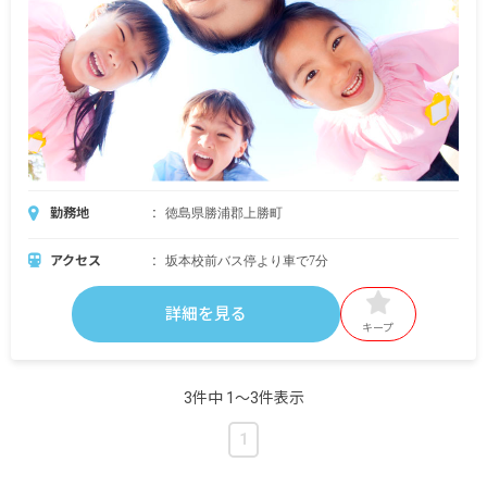
勤務地
徳島県勝浦郡上勝町
アクセス
坂本校前バス停より車で7分
詳細を見る
キープ
3件中 1〜3件表示
1