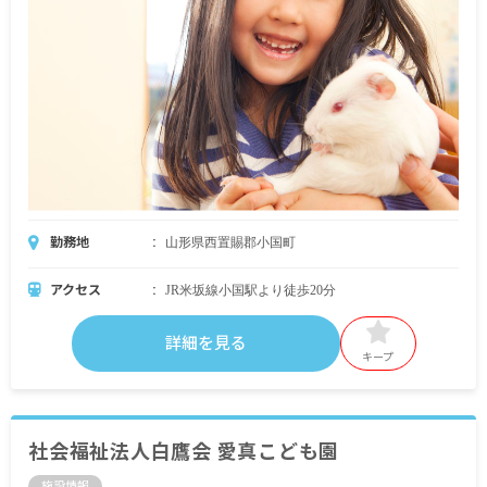
勤務地
山形県西置賜郡小国町
アクセス
JR米坂線小国駅より徒歩20分
詳細を見る
キープ
社会福祉法人白鷹会 愛真こども園
施設情報