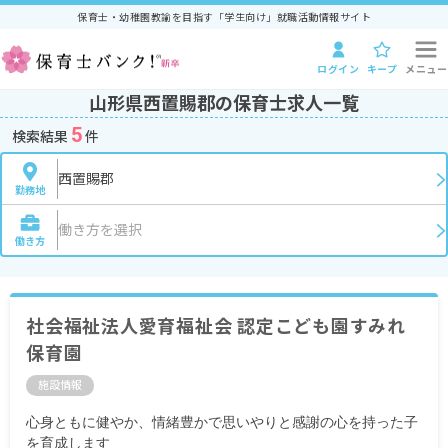
保育士・幼稚園教諭を目指す「学生向け」就職活動情報サイト
ログイン
キープ
メニュー
山形県西置賜郡の保育士求人一覧
5
検索結果
件
西置賜郡
勤務地
働き方を選択
働き方
社会福祉法人愛育福祉会 認定こども園すみれ
保育園
施設情報
心身ともに健やか、情緒豊かで思いやりと感謝の心を持った子
を育成します