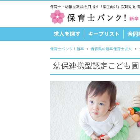
保育士・幼稚園教諭を目指す「学生向け」就職活動情
求人を探す
キープリスト
合同
保育士バンク！新卒
青森県の新卒保育士求人
幼保連携型認定こども園