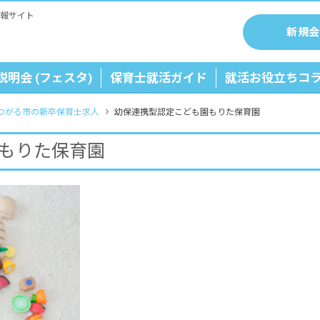
報サイト
新規会
説明会 (フェスタ)
保育士就活ガイド
就活お役立ちコ
つがる市の新卒保育士求人
幼保連携型認定こども園もりた保育園
もりた保育園