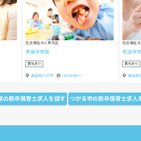
社会福祉法人いとし子会
社会福祉法
認定こども園南売市保育園
高州保
青森県
賞与あり
青森県八戸市
189400円〜
県の新卒保育士求人を探す
つがる市の新卒保育士求人