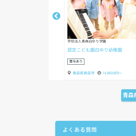
社会福祉法人恵友会
認定こども園根岸保育園
賞与あり
青森県八戸市
155000円〜
青森
よくある質問