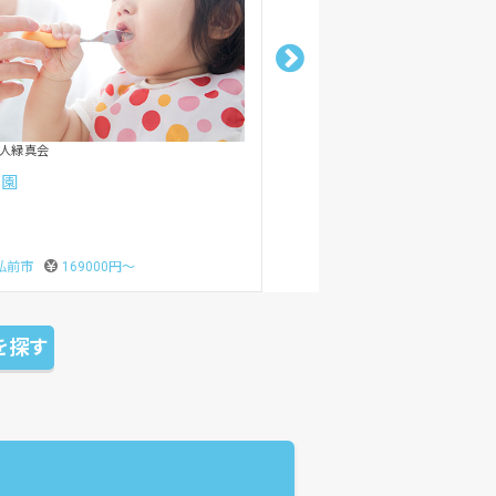
人伸成会
育園
八戸市
173000円〜
を探す