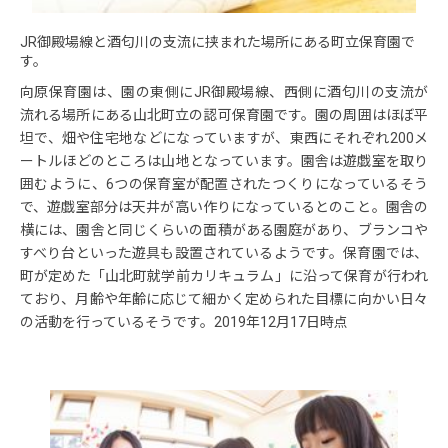
JR御殿場線と酒匂川の支流に挟まれた場所にある町立保育園で
す。
向原保育園は、園の東側にJR御殿場線、西側に酒匂川の支流が
流れる場所にある山北町立の認可保育園です。園の周囲はほぼ平
坦で、畑や住宅地などになっていますが、東西にそれぞれ200メ
ートルほどのところは山地となっています。園舎は遊戯室を取り
囲むように、6つの保育室が配置されたつくりになっているそう
で、遊戯室部分は天井が高い作りになっているとのこと。園舎の
横には、園舎と同じくらいの面積がある園庭があり、ブランコや
すべり台といった遊具も設置されているようです。保育園では、
町が定めた「山北町就学前カリキュラム」に沿って保育が行われ
ており、月齢や年齢に応じて細かく定められた目標に向かい日々
の活動を行っているそうです。2019年12月17日時点