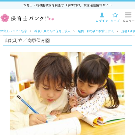
保育士・幼稚園教諭を目指す「学生向け」就職活動情報サイト
ログイン
キープ
メニュー
保育士バンク！新卒
神奈川県の新卒保育士求人
足柄上郡の新卒保育士求人
足柄上郡
山北町立／向原保育園