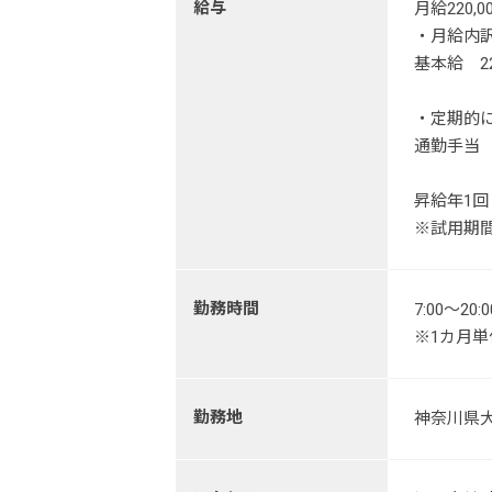
給与
月給220,0
・月給内
基本給 220
・定期的
通勤手当 
昇給年1回
※試用期
勤務時間
7:00～2
※1カ月
勤務地
神奈川県大