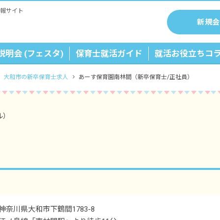
報サイト
新規会
説明会 (フェスタ)
保育士就活ガイド
就活お役立ちコ
大和市の新卒保育士求人
あーす保育園南林間（新卒保育士/正社員）
ル）
神奈川県大和市下鶴間1783-8