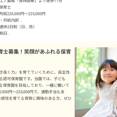
江ノ島線「南林間駅」より徒歩11分
保育士
月給220,000円～225,000円
・月給内訳
基本給 220,000円～225,000円
週休2日制（日、他）
祝日
・定期的に支給される手当
有給休暇
通勤手当 月上限25,000円
年末年始休暇
育士募集！笑顔があふれる保育
昇給年1回
※試用期間あり
き抜く力」を育てていくために、自主性
る認可保育園です。当園では、子ども
る保育園を目指しており、一緒に働いて
00円～225,000円で、通勤手当も支
な感性を育てる保育に興味のある方、ぜひ