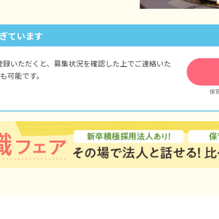
※無期雇用となった際は給与形態等で以下の様な変更が発生いたし
①以下手当を別途支給手当として追加
ぎています
住宅手当（15,000円）
研究手当（5,000円）
登録いただくと、募集状況を確認した上でご連絡いた
扶養手当（配偶者15,000円、父母・子（18歳未満）一人当たり5,00
も可能です。
保
②賞与：昨年度実績 6.05カ月
③福利厚生：退職金制度の追加
＜モデル年収例＞※無期雇用となった際の想定
25歳／入社3年目（大卒の場合）／年収370万円
32歳／入社10年目（大卒の場合）／年収460万円
42歳／入社20年目（大卒の場合）／年収620万円