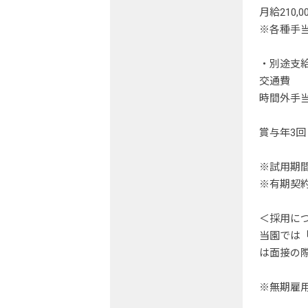
月給210,0
※各種手
・別途支
交通費
時間外手
賞与年3回
※試用期
※有期契
＜採用に
当園では
は面接の
※無期雇