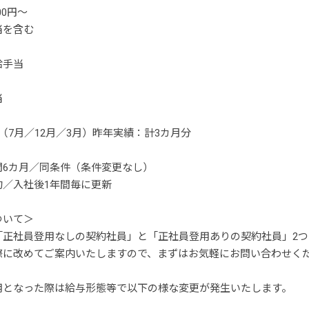
00円～
当を含む
給手当
当
（7月／12月／3月）昨年実績：計3カ月分
間6カ月／同条件（条件変更なし）
約／入社後1年間毎に更新
ついて＞
「正社員登用なしの契約社員」と「正社員登用ありの契約社員」2
際に改めてご案内いたしますので、まずはお気軽にお問い合わせく
用となった際は給与形態等で以下の様な変更が発生いたします。