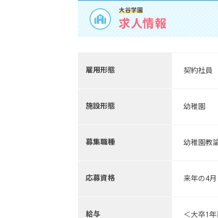
大谷学園
求人情報
雇用形態
契約社員
施設形態
幼稚園
募集職種
幼稚園教
応募資格
来年の4
給与
＜大卒1年