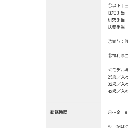
①以下手
住宅手当（1
研究手当（5
扶養手当（
②賞与：昨
③福利厚
＜モデル
25歳／入
32歳／入
42歳／入
勤務時間
月～金 8:
※上記は