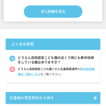
■住居手当 30,000円（月上限／自宅から通勤
不可の場合のみ）
求人詳細を見る
■賞与：計3か月分(前年度実績)
■通勤手当：24,400円(月上限)
よくある質問
どうえん吉和認定こども園の近くで他にも新卒採用
Q
をしている園はありますか？
A
どうえん吉和認定こども園
がある
広島県尾道市
の
新卒採用情
報の一覧はこちら
をご覧ください。
広島県の市区町村から探す