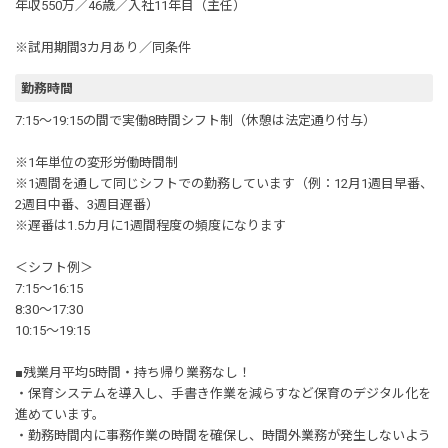
年収550万／46歳／入社11年目（主任）
※試用期間3カ月あり／同条件
勤務時間
7:15～19:15の間で実働8時間シフト制（休憩は法定通り付与）
※1年単位の変形労働時間制
※1週間を通して同じシフトでの勤務しています（例：12月1週目早番、
2週目中番、3週目遅番）
※遅番は1.5カ月に1週間程度の頻度になります
＜シフト例＞
7:15～16:15
8:30～17:30
10:15～19:15
■残業月平均5時間・持ち帰り業務なし！
・保育システムを導入し、手書き作業を減らすなど保育のデジタル化を
進めています。
・勤務時間内に事務作業の時間を確保し、時間外業務が発生しないよう