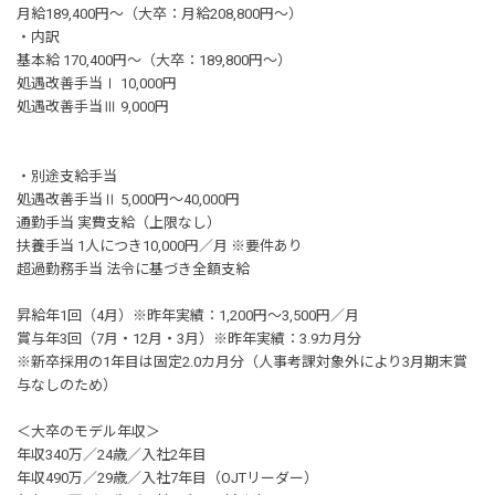
月給189,400円～（大卒：月給208,800円～）
・内訳
基本給 170,400円〜（大卒：189,800円～）
処遇改善手当Ⅰ 10,000円
処遇改善手当Ⅲ 9,000円
・別途支給手当
処遇改善手当Ⅱ 5,000円～40,000円
通勤手当 実費支給（上限なし）
扶養手当 1人につき10,000円／月 ※要件あり
超過勤務手当 法令に基づき全額支給
昇給年1回（4月）※昨年実績：1,200円〜3,500円／月
賞与年3回（7月・12月・3月）※昨年実績：3.9カ月分
※新卒採用の1年目は固定2.0カ月分（人事考課対象外により3月期末賞
与なしのため）
＜大卒のモデル年収＞
年収340万／24歳／入社2年目
年収490万／29歳／入社7年目（OJTリーダー）