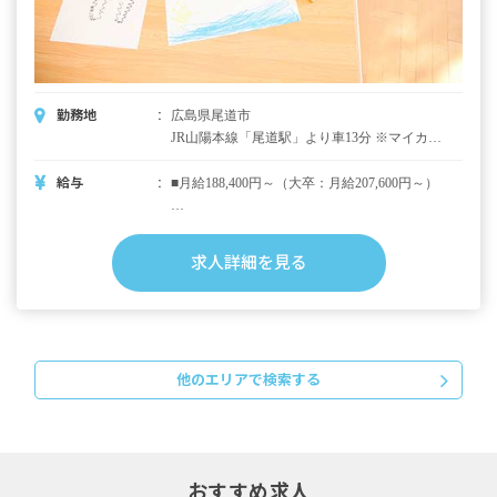
10年目 約369万円
※能力、業績により変動
※試用期間3カ月あり／同条件
勤務地
広島県尾道市
JR山陽本線「尾道駅」より車13分 ※マイカー
通勤OK（駐車場代 月2,000円～3,000円自己
負担あり） ※バイク・自転車通勤OK（駐輪
給与
■月給188,400円～（大卒：月給207,600円～）
場無料）
■内訳
基本給 169,400円?（大卒：188,600円～）
求人詳細を見る
処遇改善手当Ⅰ 10,000円
処遇改善手当Ⅲ 9,000円
■別途支給手当
処遇改善手当Ⅱ 5,000円～40,000円
他のエリアで検索する
通勤手当 実費支給（上限なし）
扶養手当 1人につき10,000円／月 ※要件あ
り
超過勤務手当 法令に基づき全額支給
おすすめ求人
■昇給：年1回（4月）※昨年実績：1,200円?