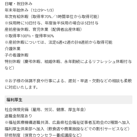
日曜・祝日休み
年末年始休み（12/29～1/3）
年次有給休暇（取得率70%／1時間単位から取得可能）
※採用時に10日付与、年度後半採用の場合は5日付与
産前産後休暇、育児休業（配偶者出産休暇）
※取得率100％・復帰率90%
※産前休暇については、法定6週+2週の計8週前から取得可能
介護休業
子の看護休暇
特別休暇（慶弔休暇、結婚休暇、永年勤続によるリフレッシュ休暇付与
など）
※お子様の体調不良や行事による、遅刻・早退・欠勤などの相談も柔軟
に対応いたします。
福利厚生
社会保険完備（雇用、労災、健康、厚生年金）
退職金制度あり
※福祉医療機構退職共済、広島県社会福祉従事者互助会の2種類へ加入
福利厚生倶楽部へ加入（飲食店や商業施設などでの割引サービスなど）
研修制度（保育カウンセラー養成講座など）