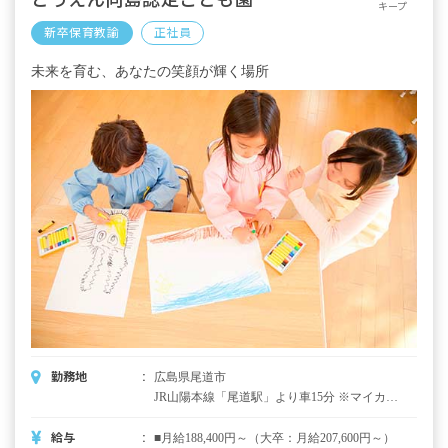
キープ
新卒保育教諭
正社員
未来を育む、あなたの笑顔が輝く場所
勤務地
広島県尾道市
JR山陽本線「尾道駅」より車15分 ※マイカー
通勤OK（駐車場代 月2,000円～3,000円自己
負担あり） ※バイク・自転車通勤OK（駐輪
給与
■月給188,400円～（大卒：月給207,600円～）