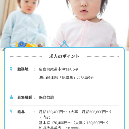
求人のポイント
勤務地
広島県尾道市沖側町5-9
JR山陽本線「尾道駅」より車9分
※マイカー通勤OK（駐車場代 月2,000円～
3,000円自己負担あり）
募集職種
保育教諭
※バイク・自転車通勤OK（駐輪場無料）
給与
月給189,400円～（大卒：月給208,800円～）
・内訳
基本給 170,400円〜（大卒：189,800円～）
処遇改善手当Ⅰ 10,000円