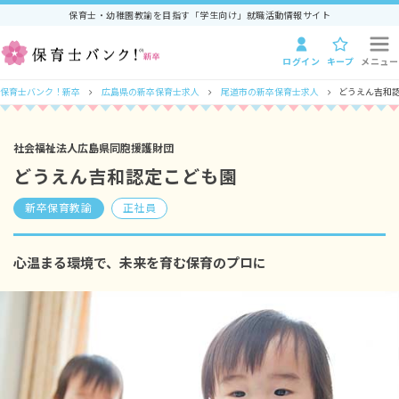
保育士・幼稚園教諭を目指す「学生向け」就職活動情報サイト
ログイン
キープ
メニュー
保育士バンク！新卒
広島県の新卒保育士求人
尾道市の新卒保育士求人
どうえん吉和
社会福祉法人広島県同胞援護財団
どうえん吉和認定こども園
新卒保育教諭
正社員
心温まる環境で、未来を育む保育のプロに