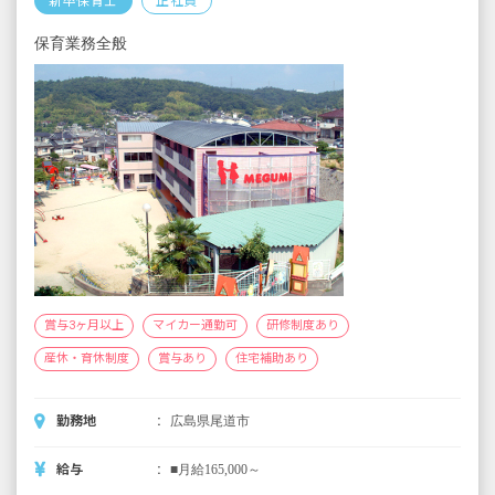
新卒保育士
正社員
※3月分は、処遇改善加算一時金支給です
※経験・能力・会社業績によります
保育業務全般
※評価期間中に基準に満たす勤務実績がない
等の事情がある場合は支給額が0円になります
※試用期間3カ月／同条件
賞与3ヶ月以上
マイカー通勤可
研修制度あり
産休・育休制度
賞与あり
住宅補助あり
勤務地
広島県尾道市
給与
■月給165,000～