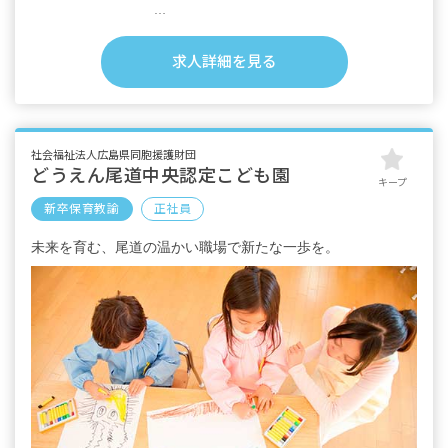
場無料）
■内訳
基本給：169,400円～（大卒：188,600円～）
求人詳細を見る
処遇改善手当Ⅰ：10,000円
処遇改善手当Ⅲ：9,000円
■別途支給手当
処遇改善手当Ⅱ：5,000円～40,000円
社会福祉法人広島県同胞援護財団
通勤手当：実費支給（上限なし）
どうえん尾道中央認定こども園
キープ
扶養手当：1人につき10,000円／月 ※要件あり
新卒保育教諭
正社員
超過勤務手当：法令に基づき全額支給
未来を育む、尾道の温かい職場で新たな一歩を。
■昇給：年1回（4月）※昨年実績：1,200円～
3,500円／月
■賞与：年3回（7月・12月・3月）※昨年実
績：3.9カ月分
※新卒採用の1年目は固定2.0カ月分（人事考
課対象外により3月期末賞与なしのため）
＜年収例＞
1年目 約294万円
5年目 約350万円