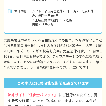
処遇改善手当Ⅲ 9,000円
休日休暇
シフトによる完全週休2日制（月9日程度お休
み、年間休日108日）
・別途支給手当
※土曜出勤は3週間に1回程度
処遇改善手当Ⅱ 5,000円～40,000円
日曜・祝日休み
通勤手当 実費支給（上限なし）
年末年始休み（12/29～1/3）
扶養手当 1人につき10,000円／月 ※要件あり
年次有給休暇（取得率70%／1時間単位から取得
超過勤務手当 法令に基づき全額支給
可能）
広島県尾道市のどうえん吉和認定こども園で、保育教諭として心
※採用時に10日付与、年度後半採用の場合は5
昇給年1回（4月）※昨年実績：1,200円〜3,500
温まる教育の場を提供しませんか？月給189,400円～（大卒：月給
日付与
円／月
208,800円～）で、昇給や賞与も充実。完全週休2日制で年間休日
産前産後休暇、育児休業（配偶者出産休暇）
賞与年3回（7月・12月・3月）※昨年実績：3.9
※取得率100％・復帰率90%
108日、福利厚生も整っており、ライフステージの変化にも柔軟に
カ月分
※産前休暇については、法定6週+2週の計8週前
対応します。あなたの情熱とスキルで、子どもたちの未来を一緒に
※新卒採用の1年目は固定2.0カ月分（人事考課
から取得可能
対象外により3月期末賞与なしのため）
育んでいきましょう。資格取得見込みの方、大歓迎です！
介護休業
子の看護休暇
＜大卒のモデル年収＞
特別休暇（慶弔休暇、結婚休暇、永年勤続によ
年収340万／24歳／入社2年目
この求人は応募可能な期間を過ぎています
るリフレッシュ休暇付与など）
年収490万／29歳／入社7年目（OJTリーダー）
年収550万／46歳／入社11年目（主任）
※お子様の体調不良や行事による、遅刻・早
姉妹サイト「保育士バンク！」
にご登録いただくと、募
退・欠勤などの相談も柔軟に対応いたします。
※試用期間3カ月あり／同条件
集状況を確認した上でご連絡いたします。また、条件が