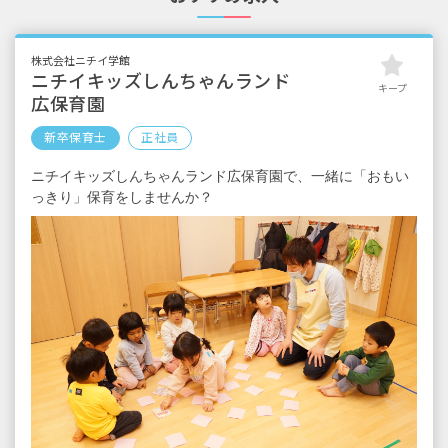
3,500円／月
■賞与：年3回（7月・12月・3月）※昨年実
績：3.9カ月分
株式会社ニチイ学館
※新卒採用の1年目は固定2.0カ月分（人事考
ニチイキッズしんちゃんランド
キープ
課対象外により3月期末賞与なしのため）
広保育園
＜大卒のモデル年収＞
新卒保育士
正社員
年収340万／24歳／入社2年目
ニチイキッズしんちゃんランド広保育園で、一緒に「おもい
年収490万／29歳／入社7年目（OJTリーダ
っきり」保育をしませんか？
ー）
年収550万／46歳／入社11年目（主任）
※試用期間3カ月あり／同条件