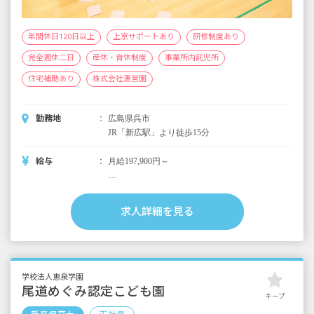
年間休日120日以上
上京サポートあり
研修制度あり
完全週休二日
産休・育休制度
事業所内託児所
住宅補助あり
株式会社運営園
勤務地
広島県呉市
JR「新広駅」より徒歩15分
給与
月給197,900円～
＜別途支給手当＞
■交通費支給 月上限50,000円
求人詳細を見る
■早朝手当 （開園～8時）
■夜間手当 （18時～閉園）
■時間外手当
■昇給（年1回）
学校法人恵泉学園
■賞与年3回（6月／12月／3月）2024年実績：
尾道めぐみ認定こども園
キープ
全国平均 1,095,625円