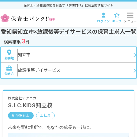
保育士・幼稚園教諭を目指す「学生向け」就職活動情報サイト
ログイン
キープ
メニュー
愛知県知立市×放課後等デイサービスの保育士求人一覧
3
検索結果
件
知立市
勤務地
放課後等デイサービス
働き方
株式会社テクニカ
S.I.C.KIDS知立校
新卒保育士
正社員
未来を育む場所で、あなたの成長も一緒に。