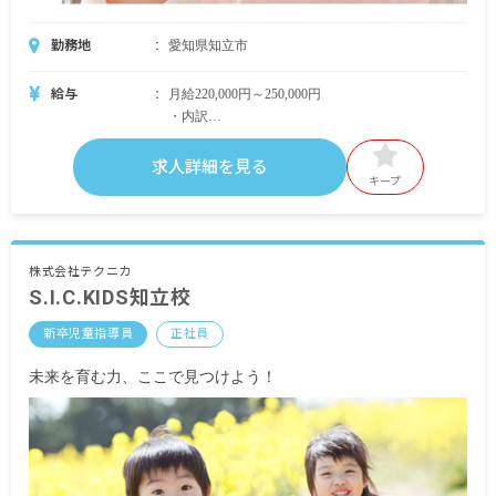
勤務地
愛知県知立市
給与
月給220,000円～250,000円
・内訳
基本給 203,000円～
職務手当 5,000円
求人詳細を見る
資格手当 12,000円～27,000円
キープ
・別途支給手当
交通費 全額支給
時間外手当
株式会社テクニカ
S.I.C.KIDS知立校
昇給年1回（4月）
新卒児童指導員
正社員
賞与年2回（7月／12月）
未来を育む力、ここで見つけよう！
＜モデル年収例＞
26歳／入社2年目／年収2,940,000円
※想定年収は1年間在籍した際に支給される金額の
一例です。賞与の支給額や勤務時間などにより前
後する可能性があります。