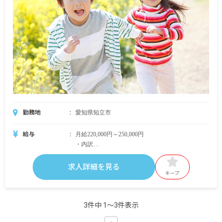
※試用期間3カ月／期間中は時給1,000円
※無期雇用
勤務地
愛知県知立市
給与
月給220,000円～250,000円
・内訳
基本給 203,000円～
職務手当 5,000円
求人詳細を見る
資格手当 12,000円～27,000円
キープ
・別途支給手当
交通費 全額支給
3件中 1〜3件表示
時間外手当