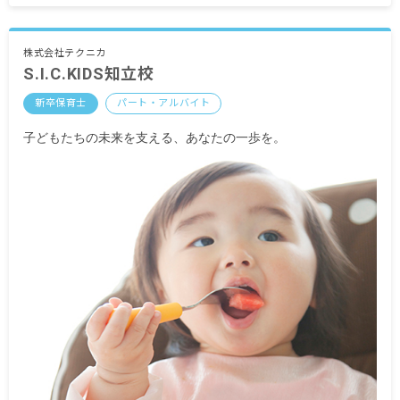
・別途支給手当
交通費 全額支給
時間外手当
株式会社テクニカ
S.I.C.KIDS知立校
昇給年1回（4月）
新卒保育士
パート・アルバイト
賞与年2回（7月／12月）
子どもたちの未来を支える、あなたの一歩を。
＜モデル年収例＞
26歳／入社2年目／年収2,940,000円
※想定年収は1年間在籍した際に支給される金額の
一例です。賞与の支給額や勤務時間などにより前
後する可能性があります。
※試用期間3カ月／期間中は時給1,000円