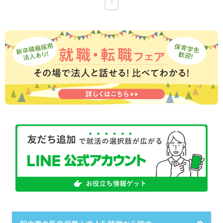
1
昇給年1回（4月）
賞与年2回（7月／12月）
＜モデル年収例＞
26歳／入社2年目／年収2,940,000円
※想定年収は1年間在籍した際に支給される金額の
一例です。賞与の支給額や勤務時間などにより前
後する可能性があります。
※試用期間3カ月／期間中は時給1,000円