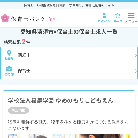
保育士・幼稚園教諭を目指す「学生向け」就職活動情報サイト
ログイン
キープ
メニュー
愛知県清須市×保育士の保育士求人一覧
2
検索結果
件
清須市
勤務地
保育士
働き方
学校法人福寿学園 ゆめのもりこどもえん
施設情報
物事を理解する能力、物事を考える能力を身につける保育をお
こないます