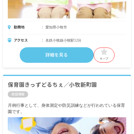
勤務地
愛知県小牧市
アクセス
名鉄小牧線小牧駅12分
詳細を見る
キープ
保育園きっずどるちぇ／小牧新町園
施設情報
月例行事として、身体測定や防災訓練などが行われている保育
園です。