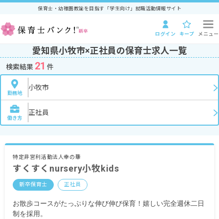
保育士・幼稚園教諭を目指す「学生向け」就職活動情報サイト
ログイン
キープ
メニュー
愛知県小牧市×正社員の保育士求人一覧
21
検索結果
件
小牧市
勤務地
正社員
働き方
特定非営利活動法人幸の華
すくすくnursery小牧kids
新卒保育士
正社員
お散歩コースがたっぷりな伸び伸び保育！嬉しい完全週休二日
制を採用。