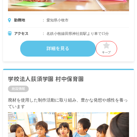
勤務地
愛知県小牧市
アクセス
名鉄小牧線田県神社前駅より車で15分
詳細を見る
キープ
学校法人荻須学園 村中保育園
施設情報
廃材を使用した制作活動に取り組み、豊かな発想や感性を養っ
ています