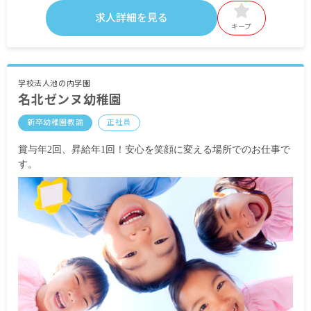
基本給 190,000円～250,000円
求人詳細を見る
キープ
・定期的に支給される手当
通勤手当 実費（法人の規定に準ずる）
固定残業手当：21,500円～28,300円
昇給有 法人の規定に準ずる
学校法人池の内学園
名北ゼンヌ幼稚園
賞与有 年2回 計2.50カ月分（前年度実績）
新卒幼稚園教諭
正社員
※試用期間有
賞与年2回、昇給年1回！安心を笑顔に変える場所でのお仕事で
す。