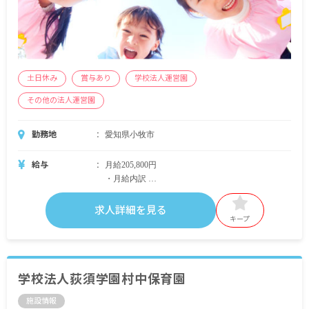
土日休み
賞与あり
学校法人運営園
その他の法人運営園
勤務地
愛知県小牧市
給与
月給205,800円
・月給内訳
基本給 173,000円
諸手当 32,800円
求人詳細を見る
キープ
・定期的に支給される手当
通勤手当 非課税範囲内全額支給
昇給年1回
学校法人荻須学園村中保育園
賞与年2回 昨年実績：基本給3カ月分
施設情報