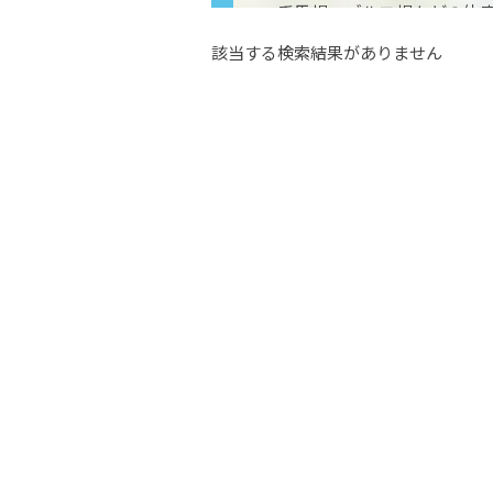
乗馬場・ゴルフ場などの体
産業、自動車部品産業、陶
該当する検索結果がありません
ります。