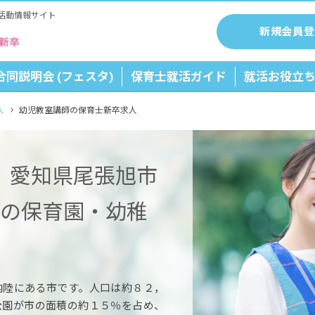
活動情報サイト
新規会員登
合同説明会 (フェスタ)
保育士就活ガイド
就活お役立
人
幼児教室講師の保育士新卒求人
】愛知県尾張旭市
師の保育園・幼稚
内陸にある市です。人口は約８２，
公園が市の面積の約１５％を占め、