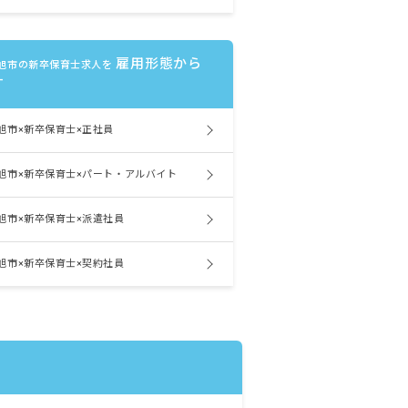
雇用形態から
旭市の新卒保育士求人を
す
旭市×新卒保育士×正社員
旭市×新卒保育士×パート・アルバイト
旭市×新卒保育士×派遣社員
旭市×新卒保育士×契約社員