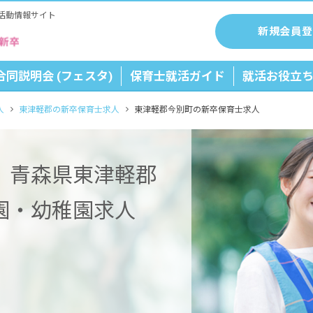
活動情報サイト
新規会員登
合同説明会 (フェスタ)
保育士就活ガイド
就活お役立
人
東津軽郡の新卒保育士求人
東津軽郡今別町の新卒保育士求人
】青森県東津軽郡
園・幼稚園求人