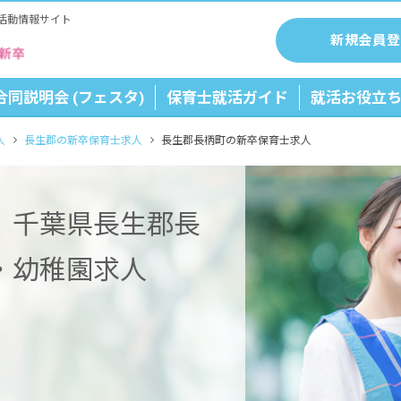
活動情報サイト
新規会員登
合同説明会 (フェスタ)
保育士就活ガイド
就活お役立
人
長生郡の新卒保育士求人
長生郡長柄町の新卒保育士求人
】千葉県長生郡長
・幼稚園求人