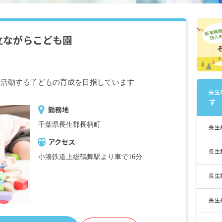
立ながらこども園
に活動する子どもの育成を目指しています
長生
す
勤務地
千葉県長生郡長柄町
長生
アクセス
長生
小湊鉄道上総鶴舞駅より車で16分
長生
長生