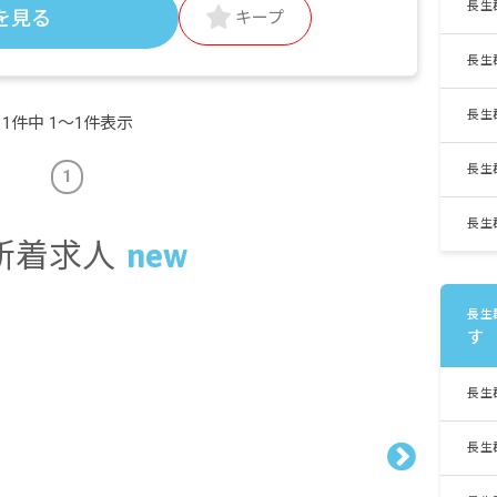
長生
を見る
キープ
長生
長生
1件中 1〜1件表示
長生
1
長生
新着求人
長生
す
長生
長生