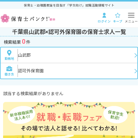
保育士・幼稚園教諭を目指す「学生向け」就職活動情報サイト
ログイン
キープ
メニュー
千葉県山武郡×認可外保育園の保育士求人一覧
0
検索結果
件
山武郡
勤務地
認可外保育園
働き方
該当する検索結果がありません