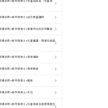
郡桑折町×新卒保育士×学童指導員（学童保
郡桑折町×新卒保育士×幼児教室講師
郡桑折町×新卒保育士×事業所内託児所職員
郡桑折町×新卒保育士×児童養護・障害児施設
郡桑折町×新卒保育士×保育補助
郡桑折町×新卒保育士×保育教諭
郡桑折町×新卒保育士×園長
郡桑折町×新卒保育士×主任
郡桑折町×新卒保育士×児童発達支援管理責任