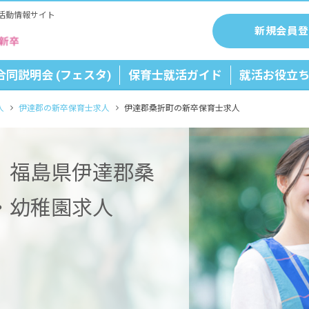
活動情報サイト
新規会員登
合同説明会 (フェスタ)
保育士就活ガイド
就活お役立
人
伊達郡の新卒保育士求人
伊達郡桑折町の新卒保育士求人
】福島県伊達郡桑
・幼稚園求人