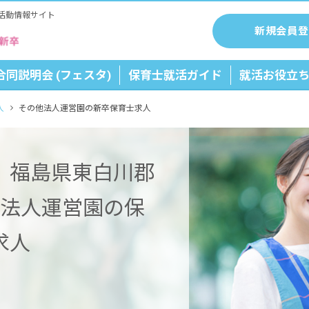
活動情報サイト
新規会員登
合同説明会 (フェスタ)
保育士就活ガイド
就活お役立
人
その他法人運営園の新卒保育士求人
】福島県東白川郡
他法人運営園の保
求人