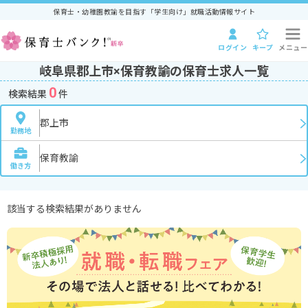
保育士・幼稚園教諭を目指す「学生向け」就職活動情報サイト
ログイン
キープ
メニュー
岐阜県郡上市×保育教諭の保育士求人一覧
0
検索結果
件
郡上市
勤務地
保育教諭
働き方
該当する検索結果がありません