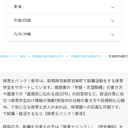
東海
中国/四国
九州/沖縄
保育士バンク！新卒
群馬県の新卒保育士求人
甘楽郡の新卒保育士求人
甘楽郡甘楽町
保育士バンク！新卒は、群馬県甘楽郡甘楽町で就職活動をする保育
学生をサポートしています。履歴書の「学歴・志望動機」の書き方
や面接での「面接官に伝わる自己PR」の回答例など、就活対策に役
立つ保育学生向け情報が満載!!実習中の日報の書き方や目標例も公開
中。で気になる保育士求人があれば、保育園への応募も可能です。
で就職・就活するなら【保育士バンク！新卒】
既卒の方、転職をお考えの方は「保育士バンク！」（完全無料）を