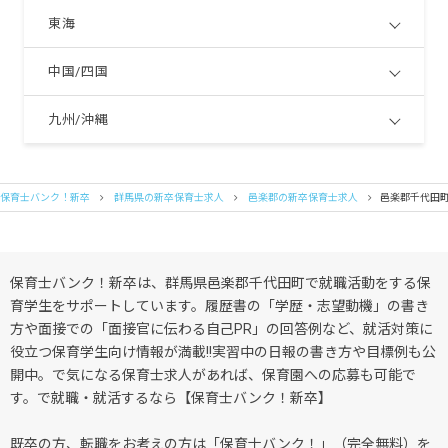
東海
中国/四国
九州/沖縄
保育士バンク！新卒
群馬県の新卒保育士求人
邑楽郡の新卒保育士求人
邑楽郡千代田
保育士バンク！新卒は、群馬県邑楽郡千代田町で就職活動をする保
育学生をサポートしています。履歴書の「学歴・志望動機」の書き
方や面接での「面接官に伝わる自己PR」の回答例など、就活対策に
役立つ保育学生向け情報が満載!!実習中の日報の書き方や目標例も公
開中。で気になる保育士求人があれば、保育園への応募も可能で
す。で就職・就活するなら【保育士バンク！新卒】
既卒の方、転職をお考えの方は「保育士バンク！」（完全無料）を