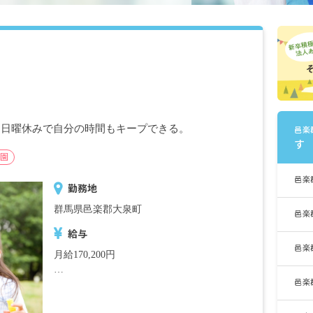
・日曜休みで自分の時間もキープできる。
邑楽
す
園
邑楽
勤務地
群馬県邑楽郡大泉町
邑楽
給与
邑楽
月給170,200円
邑楽
・月給内訳
基本給 172.600円（資格保有者、経験者）