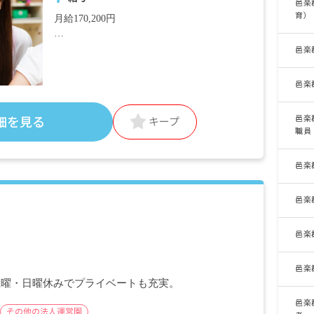
邑楽
育）
月給170,200円
・月給内訳
邑楽
基本給 172.600円（資格保有者、経験者）
170.200円（学生）
邑楽
法人規定に準ずる
邑楽
細を見る
キープ
・定期的に支給される手当
職員
交通費全額支給
昇給 法人規定に準ずる
邑楽
※試用期間有
邑楽
邑楽
邑楽
土曜・日曜休みでプライベートも充実。
邑楽
その他の法人運営園