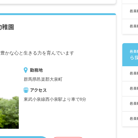
邑楽
幼稚園
邑楽
邑楽
、豊かな心と生きる力を育んでいます
ら
勤務地
邑楽
群馬県邑楽郡大泉町
邑楽
アクセス
東武小泉線西小泉駅より車で8分
邑楽
邑楽