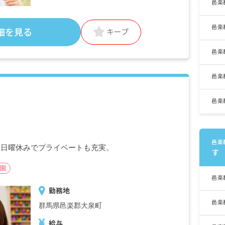
170.200円（学生）
邑楽
法人規定に準ずる
邑楽
細を見る
キープ
・定期的に支給される手当
交通費全額支給
邑楽
昇給 法人規定に準ずる
邑楽
※試用期間有
邑楽
邑楽
・日曜休みでプライベートも充実。
す
園
邑楽
勤務地
邑楽
群馬県邑楽郡大泉町
給与