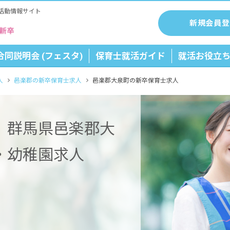
活動情報サイト
新規会員登
合同説明会 (フェスタ)
保育士就活ガイド
就活お役立
人
邑楽郡の新卒保育士求人
邑楽郡大泉町の新卒保育士求人
】群馬県邑楽郡大
・幼稚園求人