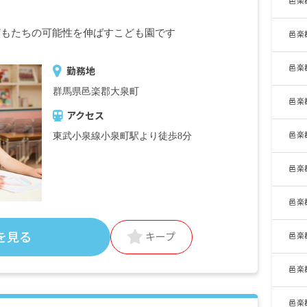
邑楽
どもたちの可能性を伸ばすこども園です
邑楽
邑楽
勤務地
群馬県邑楽郡大泉町
邑楽
アクセス
邑楽
東武小泉線小泉町駅より徒歩8分
邑楽
邑楽
を見る
キープ
邑楽
邑楽
邑楽