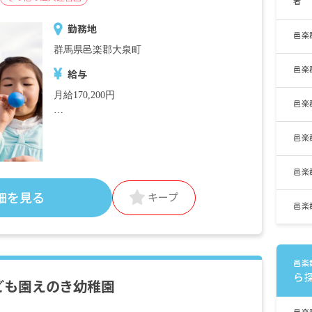
者
勤務地
邑楽
群馬県邑楽郡大泉町
邑楽
給与
月給170,200円
邑楽
・月給内訳
邑楽
基本給 172.600円（資格保有者、経験者）
170.200円（学生）
法人規定に準ずる
邑楽
細を見る
キープ
・定期的に支給される手当
邑楽
交通費全額支給
昇給 法人規定に準ずる
邑楽
※試用期間有
ら
ども園えのき幼稚園