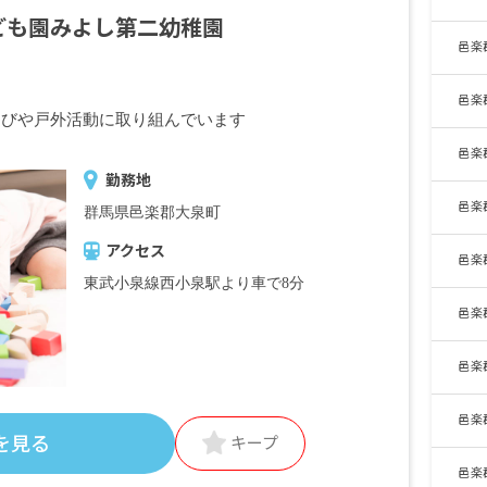
ども園みよし第二幼稚園
邑楽
邑楽
遊びや戸外活動に取り組んでいます
邑楽
勤務地
邑楽
群馬県邑楽郡大泉町
アクセス
邑楽
東武小泉線西小泉駅より車で8分
邑楽
邑楽
邑楽
を見る
キープ
邑楽