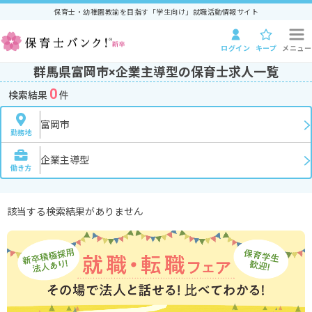
保育士・幼稚園教諭を目指す「学生向け」就職活動情報サイト
ログイン
キープ
メニュー
群馬県富岡市×企業主導型の保育士求人一覧
0
検索結果
件
富岡市
勤務地
企業主導型
働き方
該当する検索結果がありません