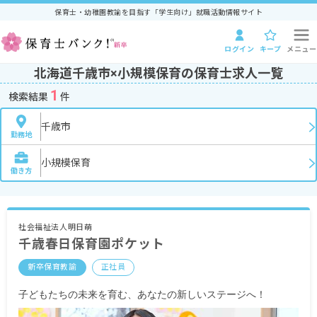
保育士・幼稚園教諭を目指す「学生向け」就職活動情報サイト
ログイン
キープ
メニュー
北海道千歳市×小規模保育の保育士求人一覧
1
検索結果
件
千歳市
勤務地
小規模保育
働き方
社会福祉法人明日萌
千歳春日保育園ポケット
新卒保育教諭
正社員
子どもたちの未来を育む、あなたの新しいステージへ！