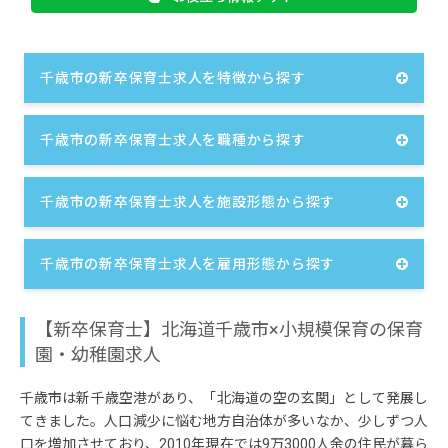
昇給年1回（4月）
賞与年2回 計3カ月分※昨年度実績
寒冷地手当（11月）
千歳市の新卒保育士求人を特徴から探す
※試用期間12カ月／同条件
千歳市の新卒保育士求人を職種から探す
-------------------------------------------------------------------
------
千歳市の新卒保育士求人を施設形態から探す
※パートも同時募集中です。詳細はお問い合わせ
ください。
-------------------------------------------------------------------
千歳市の新卒保育士求人を雇用形態から探す
------
【新卒保育士】北海道千歳市×小規模保育の保育
園・幼稚園求人
千歳市は新千歳空港があり、「北海道の空の玄関」として発展し
てきました。人口減少に悩む地方自治体が多いなか、少しずつ人
口を増加させており、2010年現在では9万3000人余の住民が暮ら